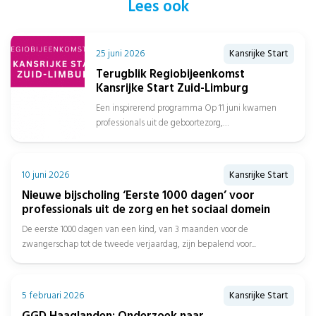
Lees ook
25 juni 2026
Kansrijke Start
Terugblik Regiobijeenkomst
Kansrijke Start Zuid-Limburg
Een inspirerend programma Op 11 juni kwamen
professionals uit de geboortezorg,
jeugdgezondheidszorg, sociaal domein, gemeenten
en het onderwijs samen in...
10 juni 2026
Kansrijke Start
Nieuwe bijscholing ‘Eerste 1000 dagen’ voor
professionals uit de zorg en het sociaal domein
De eerste 1000 dagen van een kind, van 3 maanden voor de
zwangerschap tot de tweede verjaardag, zijn bepalend voor...
5 februari 2026
Kansrijke Start