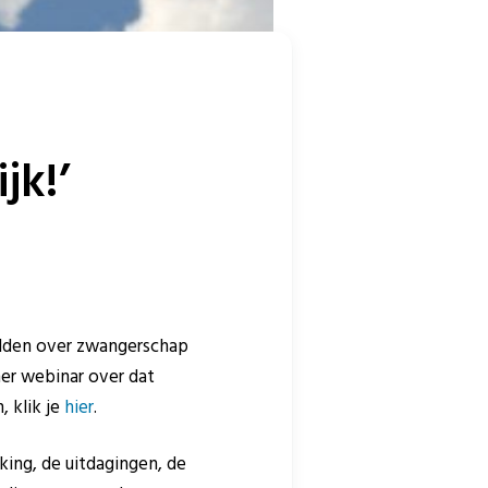
jk!’
elden over zwangerschap
er webinar over dat
, klik je
hier
.
ing, de uitdagingen, de