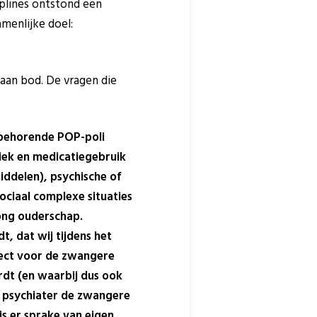
iplines ontstond een
amenlijke doel:
 aan bod. De vragen die
jbehorende POP-poli
tiek en medicatiegebruik
iddelen), psychische of
sociaal complexe situaties
jong ouderschap.
t, dat wij tijdens het
rect voor de zwangere
rdt (en waarbij dus ook
de psychiater de zwangere
is er sprake van eigen