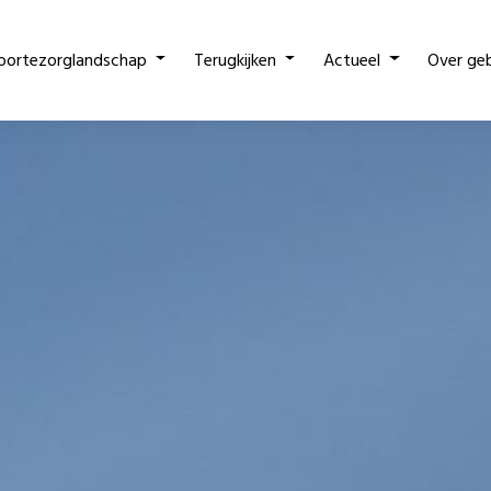
oortezorglandschap
Terugkijken
Actueel
Over ge