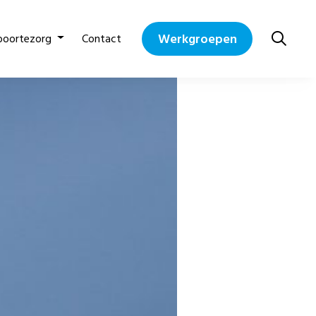
Werkgroepen
boortezorg
Contact