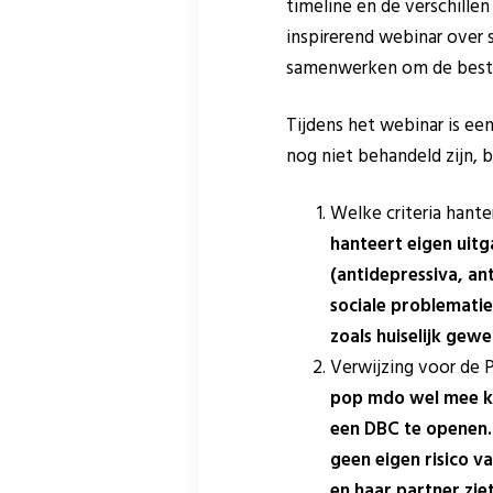
timeline en de verschillen
inspirerend webinar over 
samenwerken om de beste 
Tijdens het webinar is ee
nog niet behandeld zijn, 
Welke criteria hante
hanteert eigen uitg
(antidepressiva, an
sociale problematiek
zoals huiselijk gew
Verwijzing voor de 
pop mdo wel mee ku
een DBC te openen. 
geen eigen risico v
en haar partner zie