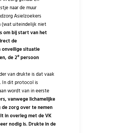
tje naar de muur
gdzorg Asielzoekers
wat uiteindelijk niet
s om bij start van het
irect de
onveilige situatie
e
en, de 2
persoon
er van drukte is dat vaak
 In dit protocol is
aan wordt van in eerste
rs, vanwege lichamelijke
ig de zorg over te nemen
lt in overleg met de VK
eer nodig is. Drukte in de