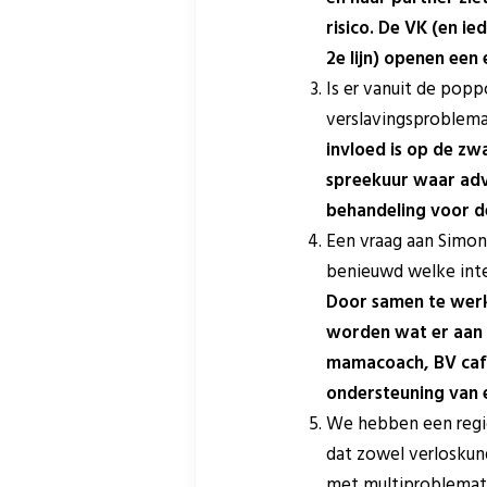
risico. De VK (en 
2e lijn) openen een
Is er vanuit de popp
verslavingsproblema
invloed is op de zw
spreekuur waar adv
behandeling voor d
Een vraag aan Simon
benieuwd welke inte
Door samen te wer
worden wat er aan a
mamacoach, BV café
ondersteuning van 
We hebben een regio
dat zowel verloskun
met multiproblemati