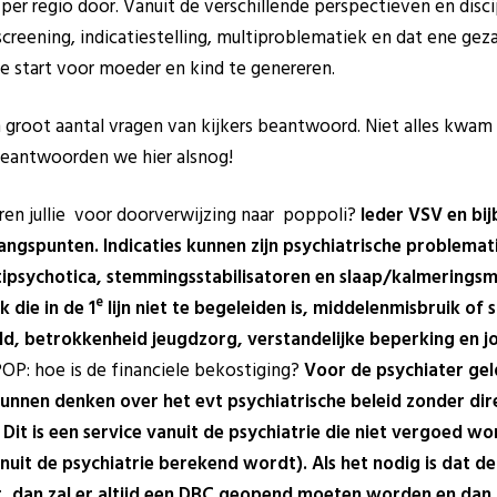
 per regio door. Vanuit de verschillende perspectieven en disc
screening, indicatiestelling, multiproblematiek en dat ene gez
start voor moeder en kind te genereren.
n groot aantal vragen van kijkers beantwoord. Niet alles kwam
beantwoorden we hier alsnog!
ren jullie voor doorverwijzing naar poppoli?
Ieder VSV en bi
angspunten. Indicaties kunnen zijn psychiatrische problema
tipsychotica, stemmingsstabilisatoren en slaap/kalmeringsm
e
 die in de 1
lijn niet te begeleiden is, middelenmisbruik of 
eld, betrokkenheid jeugdzorg, verstandelijke beperking en 
POP: hoe is de financiele bekostiging?
Voor de psychiater geld
nnen denken over het evt psychiatrische beleid zonder di
Dit is een service vanuit de psychiatrie die niet vergoed wo
anuit de psychiatrie berekend wordt). Als het nodig is dat 
t, dan zal er altijd een DBC geopend moeten worden en dan 