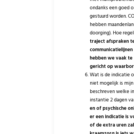
ondanks een goed op
gestuurd worden. CO
hebben maandenlang 
doorging). Hoe regel
traject afspraken t
communicatielijnen 
hebben we vaak te 
gericht op waarborg
Wat is de indicatie 
niet mogelijk is mijn
beschreven welke ind
instantie 2 dagen va
en of psychische on
er een indicatie is
of de extra uren zal
kraamzorg is iets w