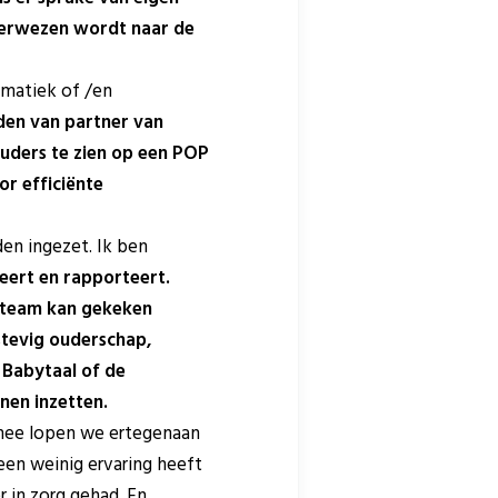
rverwezen wordt naar de
lematiek of /en
den van partner van
ouders te zien op een POP
r efficiënte
en ingezet. Ik ben
eert en rapporteert.
kteam kan gekeken
stevig ouderschap,
 Babytaal of de
nen inzetten.
rmee lopen we ertegenaan
een weinig ervaring heeft
 in zorg gehad. En