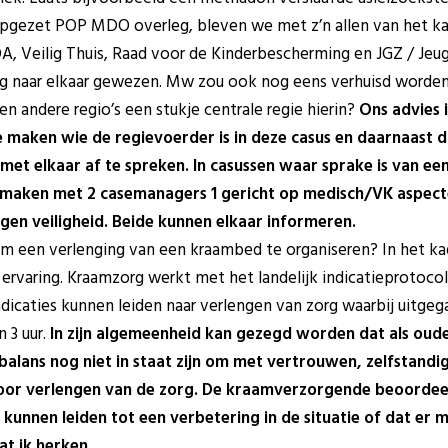
gezet POP MDO overleg, bleven we met z’n allen van het kas
A, Veilig Thuis, Raad voor de Kinderbescherming en JGZ / Jeu
naar elkaar gewezen. Mw zou ook nog eens verhuisd worden (
en andere regio’s een stukje centrale regie hierin?
Ons advies i
e maken wie de regievoerder is in deze casus en daarnaast d
met elkaar af te spreken. In casussen waar sprake is van een 
maken met 2 casemanagers 1 gericht op medisch/VK aspect
en veiligheid. Beide kunnen elkaar informeren.
om een verlenging van een kraambed te organiseren? In het kad
 ervaring. Kraamzorg werkt met het landelijk indicatieprotocol.
icaties kunnen leiden naar verlengen van zorg waarbij uitgeg
n 3 uur.
In zijn algemeenheid kan gezegd worden dat als oude
balans nog niet in staat zijn om met vertrouwen, zelfstand
 voor verlengen van de zorg. De kraamverzorgende beoordee
 kunnen leiden tot een verbetering in de situatie of dat er m
at ik herken.