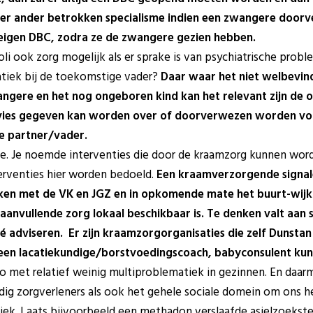
ieder ander betrokken specialisme indien een zwangere doo
 eigen DBC, zodra ze de zwangere gezien hebben.
oli ook zorg mogelijk als er sprake is van psychiatrische prob
tiek bij de toekomstige vader?
Daar waar het niet welbevin
angere en het nog ongeboren kind kan het relevant zijn de 
ies gegeven kan worden over of doorverwezen worden voo
e partner/vader.
e. Je noemde interventies die door de kraamzorg kunnen word
rventies hier worden bedoeld.
Een kraamverzorgende signal
ken met de VK en JGZ en in opkomende mate het buurt-wij
anvullende zorg lokaal beschikbaar is. Te denken valt aan 
 adviseren. Er zijn kraamzorgorganisaties die zelf Dunstan
een lacatiekundige/borstvoedingscoach, babyconsulent kun
 met relatief weinig multiproblematiek in gezinnen. En daa
dig zorgverleners als ook het gehele sociale domein om ons h
ek. Laats bijvoorbeeld een methadon verslaafde asielzoekster