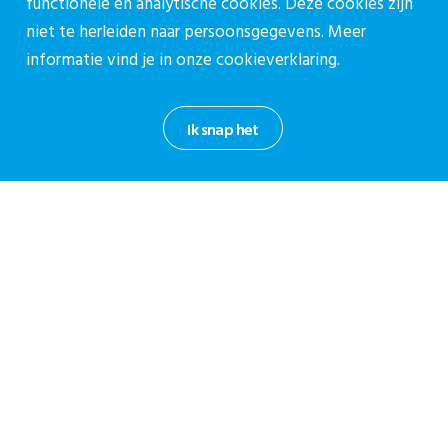
functionele en analytische cookies. Deze cookies zijn
Centering Pregnancy Rotterdam –
niet te herleiden naar persoonsgegevens. Meer
Partnerbijeenkomst
informatie vind je in onze
cookieverklaring.
Ik snap het
Deel via:
Lees ook
25 juni 2026
Kansrijke Start
Terugblik Regiobijeenkomst
Kansrijke Start Zuid-Limburg
Een inspirerend programma Op 11 juni kwamen