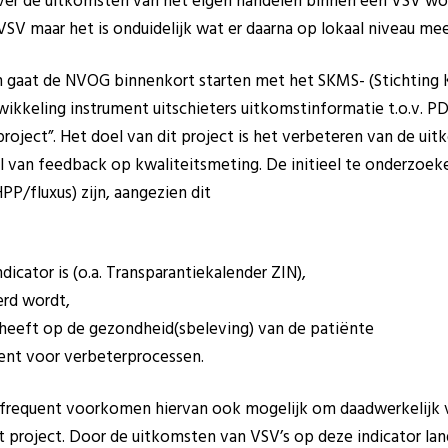
 over de uitkomsten van het eigen handelen binnen een VSV wo
SV maar het is onduidelijk wat er daarna op lokaal niveau me
en gaat de NVOG binnenkort starten met het SKMS- (Stichting
wikkeling instrument uitschieters uitkomstinformatie t.o.v. PD
oject”. Het doel van dit project is het verbeteren van de ui
van feedback op kwaliteitsmeting. De initieel te onderzoeke
P/fluxus) zijn, aangezien dit
dicator is (o.a. Transparantiekalender ZIN),
erd wordt,
heeft op de gezondheid(sbeleving) van de patiënte
leent voor verbeterprocessen.
t frequent voorkomen hiervan ook mogelijk om daadwerkelijk 
t project. Door de uitkomsten van VSV’s op deze indicator land