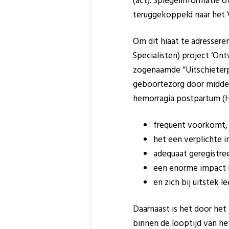
(act). Spiegelinformatie
teruggekoppeld naar het V
Om dit hiaat te adresser
Specialisten) project ‘Ont
zogenaamde “Uitschieterpr
geboortezorg door middel 
hemorragia postpartum (HP
frequent voorkomt,
het een verplichte in
adequaat geregistre
een enorme impact 
en zich bij uitstek 
Daarnaast is het door he
binnen de looptijd van he