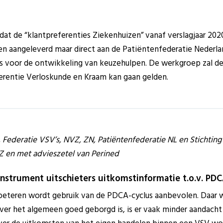
dat de “klantpreferenties Ziekenhuizen” vanaf verslagjaar 202
en aangeleverd maar direct aan de Patiëntenfederatie Nederla
es voor de ontwikkeling van keuzehulpen. De werkgroep zal d
erentie Verloskunde en Kraam kan gaan gelden.
ederatie VSV’s, NVZ, ZN, Patiëntenfederatie NL en Stichting 
 en met advieszetel van Perined
instrument uitschieters uitkomstinformatie t.o.v. PD
eteren wordt gebruik van de PDCA-cyclus aanbevolen. Daar wa
ver het algemeen goed geborgd is, is er vaak minder aandacht