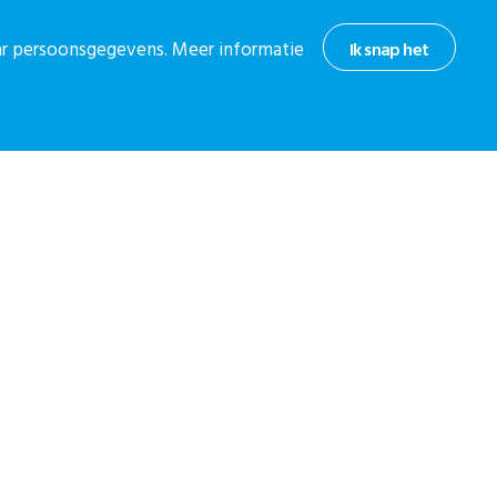
ren Integrale
lagjaar 2024
aar persoonsgegevens. Meer informatie
Ik snap het
t Zorginstituut Nederland de
ntegrale geboortezorg over
d, met daarbij de...
hoogte
or onze nieuwsbrief.
 nieuwsbrief