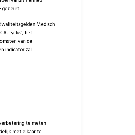
rden vanuit Perined
e gebeurt.
 Kwaliteitsgelden Medisch
CA-cyclus’, het
tkomsten van de
n indicator zal
verbetering te meten
elijk met elkaar te