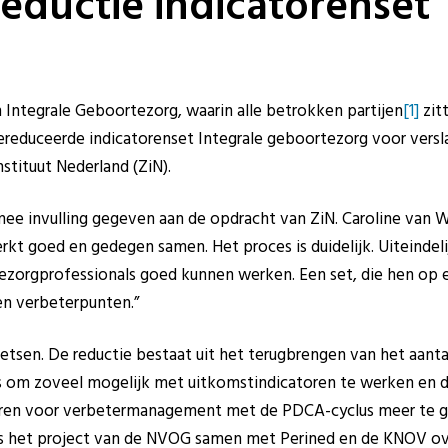
reductie indicatorenset
Integrale Geboortezorg, waarin alle betrokken partijen
[1]
zit
ereduceerde indicatorenset Integrale geboortezorg voor versl
stituut Nederland (ZiN).
ee invulling gegeven aan de opdracht van ZiN. Caroline van W
kt goed en gedegen samen. Het proces is duidelijk. Uiteindel
ezorgprofessionals goed kunnen werken. Een set, die hen op e
en verbeterpunten.”
oetsen. De reductie bestaat uit het terugbrengen van het aanta
is om zoveel mogelijk met uitkomstindicatoren te werken en d
oren voor verbetermanagement met de PDCA-cyclus meer te g
s het project van de NVOG samen met Perined en de KNOV ove