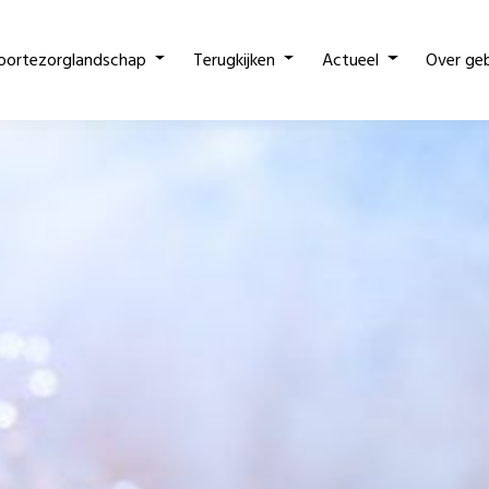
oortezorglandschap
Terugkijken
Actueel
Over ge