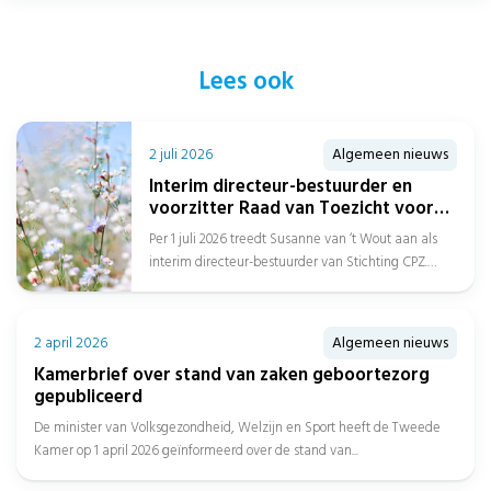
Lees ook
2 juli 2026
Algemeen nieuws
Interim directeur-bestuurder en
voorzitter Raad van Toezicht voor
Stichting CPZ
Per 1 juli 2026 treedt Susanne van ‘t Wout aan als
interim directeur-bestuurder van Stichting CPZ.
Daarnaast is Afien Spreen...
2 april 2026
Algemeen nieuws
Kamerbrief over stand van zaken geboortezorg
gepubliceerd
De minister van Volksgezondheid, Welzijn en Sport heeft de Tweede
Kamer op 1 april 2026 geïnformeerd over de stand van...