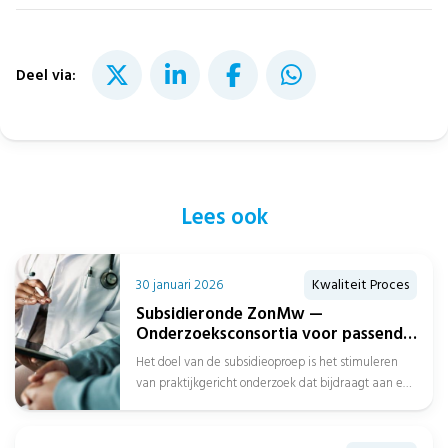
Deel via:
Lees ook
30 januari 2026
Kwaliteit Proces
Subsidieronde ZonMw —
Onderzoeksconsortia voor passend
zorgaanbod over de gehele
Het doel van de subsidieoproep is het stimuleren
zorgketen
van praktijkgericht onderzoek dat bijdraagt aan een
beter passend zorgaanbod over de...