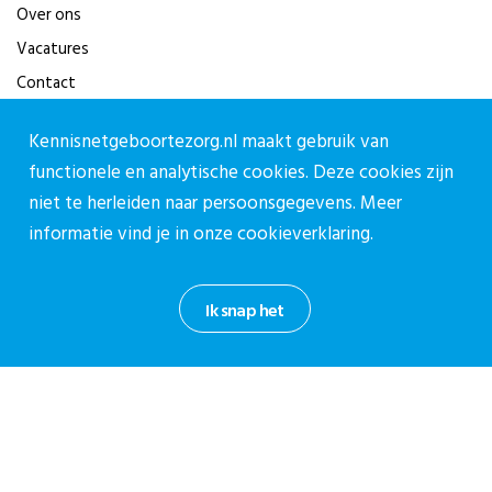
Over ons
Vacatures
Contact
Contact
Kennisnetgeboortezorg.nl maakt gebruik van
functionele en analytische cookies. Deze cookies zijn
Contactpagina
niet te herleiden naar persoonsgegevens. Meer
030-27 39 786
informatie vind je in onze
cookieverklaring.
cpz@stichtingcpz.nl
Mercatorlaan 1200, 3528 BL Utrecht
Ik snap het
Blijf op de hoogte
Meld je aan voor onze nieuwsbrief.
Aanmelden nieuwsbrief