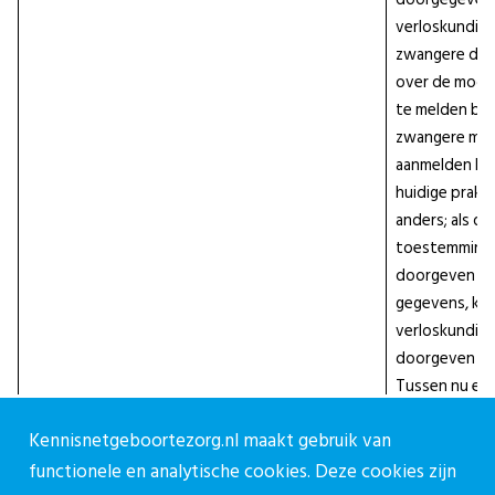
verloskundige
zwangere dan
over de mogeli
te melden bij 
zwangere moet
aanmelden bij
huidige praktij
anders; als d
toestemming 
doorgeven va
gegevens, kan
verloskundig
doorgeven aa
Tussen nu en
daadwerkelijk
Kennisnetgeboortezorg.nl maakt gebruik van
de wet per 1/
tijd. Wellicht
functionele en analytische cookies. Deze cookies zijn