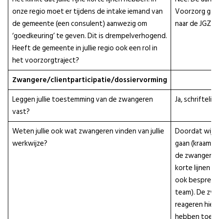
onze regio moet er tijdens de intake iemand van
Voorzorg gaat
de gemeente (een consulent) aanwezig om
naar de JGZ.
‘goedkeuring’ te geven. Dit is drempelverhogend.
Heeft de gemeente in jullie regio ook een rol in
het voorzorgtraject?
Zwangere/clientparticipatie/dossiervorming
Leggen jullie toestemming van de zwangeren
Ja, schriftelij
vast?
Weten jullie ook wat zwangeren vinden van jullie
Doordat wij s
werkwijze?
gaan (kraam e
de zwangeren
korte lijnen 
ook bespreek
team). De zw
reageren hier
hebben toes