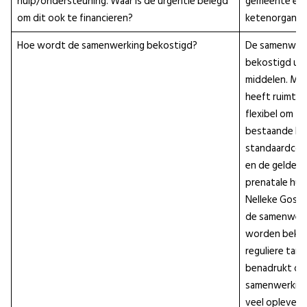
hulp/ondersteuning. Waar is de urgentie belegd
gemeente en 
om dit ook te financieren?
ketenorganisa
Hoe wordt de samenwerking bekostigd?
De samenwerk
bekostigd uit 
middelen. Ma
heeft ruimte
flexibel om t
bestaande bu
standaardco
en de gelden 
prenatale hui
Nelleke Goske
de samenwerk
worden bekos
reguliere tari
benadrukt da
samenwerking 
veel oplevert. 