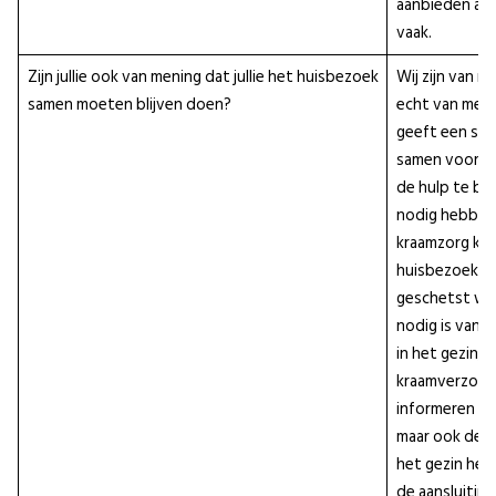
aanbieden als
vaak.
Zijn jullie ook van mening dat jullie het huisbezoek
Wij zijn van m
samen moeten blijven doen?
echt van meer
geeft een signa
samen voor z
de hulp te bie
nodig hebben.
kraamzorg kan
huisbezoek e
geschetst wo
nodig is vanu
in het gezin, h
kraamverzorg
informeren en
maar ook de 
het gezin hel
de aansluiting