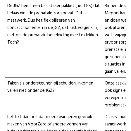
De JGZ heeft een basistakenpakket (het LPK) dat
Binnen de sam
helaas niet de prenatale zorg bevat. Dat is
Meppel kan fl
maatwerk. Dus het flexibiliseren van
en doen we wa
contactmomenten in de jGZ, dat lukt volgens mij
ook al prenataa
niet om de prenatale begeleiding mee te dekken.
wetswijziging 
Toch?
ervoor zorgt 
prenatale hui
gezinnen in k
situaties in o
gaan vallen.
Taken als ondersteunen bij schulden, inkomen
Onze taak van
vallen niet onder de JGZ?
ook signalere
verwijzen als
problematiek 
het lijkt dan ook dat meer zwangeren gebruik
Dit is vanuit 
maken van VoorZorg of andere vormen van
samenwerking