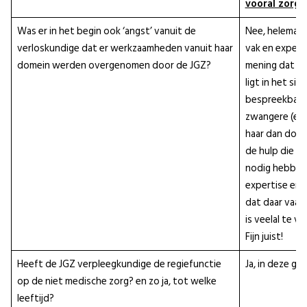
vooral zorg 
Was er in het begin ook ‘angst’ vanuit de
Nee, helemaal n
verloskundige dat er werkzaamheden vanuit haar
vak en experti
domein werden overgenomen door de JGZ?
mening dat on
ligt in het sig
bespreekbaar
zwangere (en 
haar dan door
de hulp die zi
nodig hebben.
expertise en 
dat daar vaak 
is veelal te vi
Fijn juist!
Heeft de JGZ verpleegkundige de regiefunctie
Ja, in deze ge
op de niet medische zorg? en zo ja, tot welke
leeftijd?