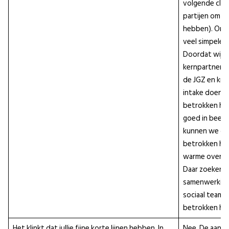
volgende clie
partijen om t
hebben). Orga
veel simpeler 
Doordat wij al
kernpartners 
de JGZ en kra
intake doen e
betrokken hul
goed in beeld
kunnen we oo
betrokken hul
warme overdr
Daar zoeken 
samenwerking
sociaal team 
betrokken hul
Het klinkt dat jullie fijne korte lijnen hebben. In
Nee. De aanvr