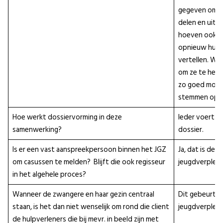
gegeven om in
delen en uit t
hoeven ook n
opnieuw hun v
vertellen. Wij 
om ze te help
zo goed mogeli
stemmen op h
Hoe werkt dossiervorming in deze
Ieder voert in
samenwerking?
dossier.
Is er een vast aanspreekpersoon binnen het JGZ
Ja, dat is de
om casussen te melden? Blijft die ook regisseur
jeugdverplee
in het algehele proces?
Wanneer de zwangere en haar gezin centraal
Dit gebeurt o
staan, is het dan niet wenselijk om rond die client
jeugdverplee
de hulpverleners die bij mevr. in beeld zijn met