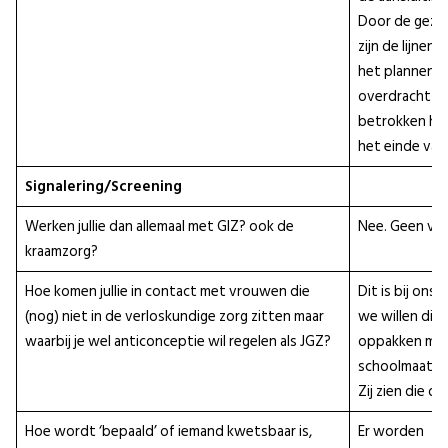
Door de gezam
zijn de lijnen
het plannen 
overdracht na
betrokken hul
het einde van
Signalering/Screening
Werken jullie dan allemaal met GIZ? ook de
Nee. Geen van 
kraamzorg?
Hoe komen jullie in contact met vrouwen die
Dit is bij ons 
(nog) niet in de verloskundige zorg zitten maar
we willen dit
waarbij je wel anticonceptie wil regelen als JGZ?
oppakken met
schoolmaatsch
Zij zien die d
Hoe wordt ‘bepaald’ of iemand kwetsbaar is,
Er worden