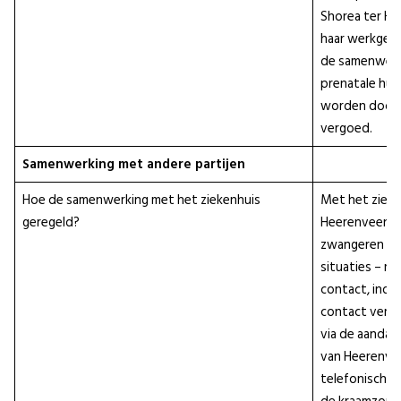
Shorea ter Haa
haar werkgeve
de samenwerk
prenatale hu
worden door 
vergoed.
Samenwerking met andere partijen
Hoe de samenwerking met het ziekenhuis
Met het zieke
geregeld?
Heerenveen he
zwangeren in
situaties – re
contact, indie
contact verl
via de aandac
van Heerenvee
telefonische 