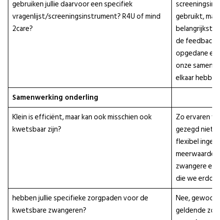
gebruiken jullie daarvoor een specifiek
screeningsin
vragenlijst/screeningsinstrument? R4U of mind
gebruikt, maa
2care?
belangrijkste 
de feedback 
opgedane erva
onze samenwe
elkaar hebbe
Samenwerking onderling
Klein is efficiënt, maar kan ook misschien ook
Zo ervaren we
kwetsbaar zijn?
gezegd niet. 
flexibel ingev
meerwaarde v
zwangere en d
die we erdoo
hebben jullie specifieke zorgpaden voor de
Nee, gewoon 
kwetsbare zwangeren?
geldende zo