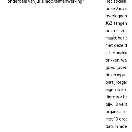
onderdeel van jullie mdo/samenwerking?
Het sociaal tea
onze 2 maande
overleggen, ma
JGZ aangehaa
betrokken c.q.
maakt het oo
met deze drie
is het makkeli
prikken, we k
goed (overlegt
delen input e
partij/organis
eigen achterb
Hierdoor hoef
bijv. 10 versch
organisaties o
met 10 organi
datum moet pr