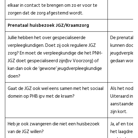
elkaar in contact te brengen om zo er voor te
zorgen dat de zorg afgestemd wordt.
Prenataal huisbezoek JGZ/Kraamzorg
Jullie hebben het over gespecialiseerde
De prenatale
verpleegkundigen. Doet zij ook reguliere JGZ
kunnen door a
zorg? En moet de verpleegkundige die het PNH-
jeugdverplee
JGZ doet gespecialiseerd zijn(bv Voorzorg) of
gedaan worde
kan dan ook de ‘gewone’ jeugdverpleegkundige
doen?
Gaat de JGZ ook wel eens samen met het sociaal
Als het nodig 
domein op PHB ipv met de kraam?
Uiteraard in 
aanstaande ou
zijn kort.
Heb je ook zwangeren die niet een huisbezoek
Ja, af en toe 
van de JGZ willen?
het laagdremp