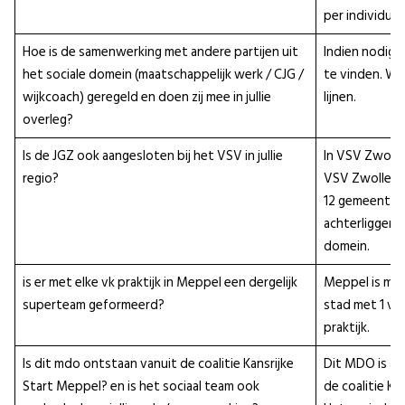
per individuele
Hoe is de samenwerking met andere partijen uit
Indien nodig 
het sociale domein (maatschappelijk werk / CJG /
te vinden. W
wijkcoach) geregeld en doen zij mee in jullie
lijnen.
overleg?
Is de JGZ ook aangesloten bij het VSV in jullie
In VSV Zwolle 
regio?
VSV Zwolle ke
12 gemeenten
achterliggend 
domein.
is er met elke vk praktijk in Meppel een dergelijk
Meppel is maa
superteam geformeerd?
stad met 1 ve
praktijk.
Is dit mdo ontstaan vanuit de coalitie Kansrijke
Dit MDO is al 
Start Meppel? en is het sociaal team ook
de coalitie Kan