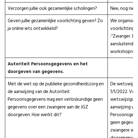
Verzorgen jullie ook gezamenlijke scholingen?
Nee, nog niet.
Geven jullie gezamenlijke voorlichting geven? Zo
We organiser
ja online iets ontwikkeld?
voorlichting
:“Zwanger. En
aansluitend v
workshopron
Autoriteit Persoonsgegevens en het
doorgeven van gegevens.
Met de wet op de publieke gezondheidszorg en
De wetswijzig
de aanwijzing van de Autoriteit
1/1/2022. Vol
Persoonsgegevens mag een verloskundige geen
wetswijziging
gegevens over een zwangere aan de JGZ
aanwijzing va
doorgeven. Hoe werkt dit?
Persoonsgeg
geen gegeven
zwangere wo
doorgegeven.