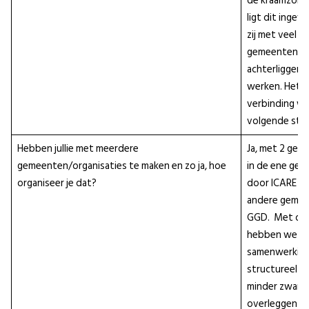
de kraamzorg.
ligt dit ingew
zij met veel v
gemeenten m
achterliggend
werken. Het b
verbinding w
volgende stap
Hebben jullie met meerdere
Ja, met 2 gem
gemeenten/organisaties te maken en zo ja, hoe
in de ene ge
organiseer je dat?
door ICARE ger
andere gemee
GGD. Met de
hebben we een
samenwerking
structureel ge
minder zwang
overleggen we