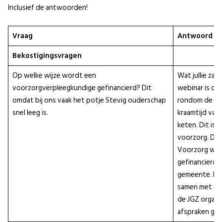
Inclusief de antwoorden!
Vraag
Antwoord
Bekostigingsvragen
Op welke wijze wordt een
Wat jullie zag
voorzorgverpleegkundige gefinancierd? Dit
webinar is de
omdat bij ons vaak het potje Stevig ouderschap
rondom de zw
snel leeg is.
kraamtijd van
keten. Dit is 
voorzorg. De 
Voorzorg wo
gefinancierd 
gemeente. Hie
samen met de
de JGZ organi
afspraken gem