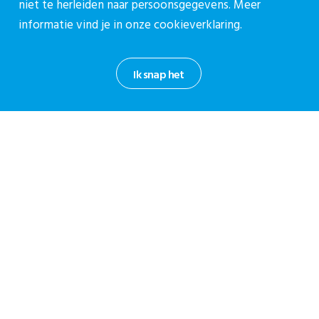
wetsvoorstel 
niet te herleiden naar persoonsgegevens. Meer
mate aangepa
informatie vind je in onze
cookieverklaring.
huidige praktij
Ik snap het
This website uses cookies.
Ik snap het