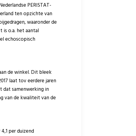
de Nederlandse PERISTAT-
derland ten opzichte van
 bijgedragen, waaronder de
is o.a. het aantal
eel echoscopisch
aan de winkel. Dit bleek
017 laat tov eerdere jaren
dt dat samenwerking in
g van de kwaliteit van de
 4,1 per duizend