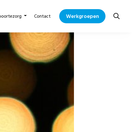
Werkgroepen
boortezorg
Contact