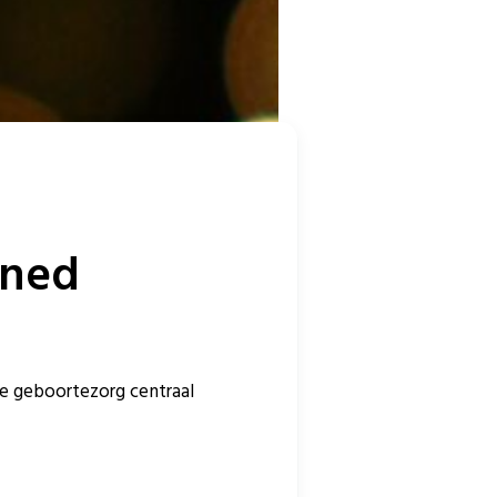
ined
de geboortezorg centraal