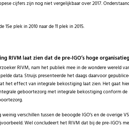
pese cijfers zijn nog niet vergelijkbaar over 2017. Onderstaan
 15e plek in 2010 naar de 11 plek in 2015.
ing RIVM laat zien dat de pre-IGO’s hoge organisatieg
derzoeker RIVM, nam het publiek mee in de wondere wereld va
elde data. Struijs presenteerde het daags daarvoor gepublice
dat het effect van integrale bekostiging laat zien. Het gaat h
 integrale geboortezorg met integrale bekostiging conform de
boortezorg.
g weinig verschillen tussen de beoogde IGO’s en de overige VSV
jvoorbeeld. Wel concludeert het RIVM dat bij de pre-IGO’s me