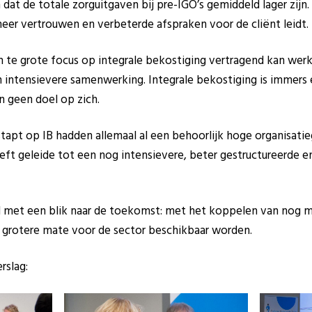
n dat de totale zorguitgaven bij pre-IGO’s gemiddeld lager zijn.
er vertrouwen en verbeterde afspraken voor de cliënt leidt.
 en te grote focus op integrale bekostiging vertragend kan we
 intensievere samenwerking. Integrale bekostiging is immers 
n geen doel op zich.
estapt op IB hadden allemaal al een behoorlijk hoge organisati
ft geleide tot een nog intensievere, beter gestructureerde en
aal met een blik naar de toekomst: met het koppelen van nog
n grotere mate voor de sector beschikbaar worden.
rslag: