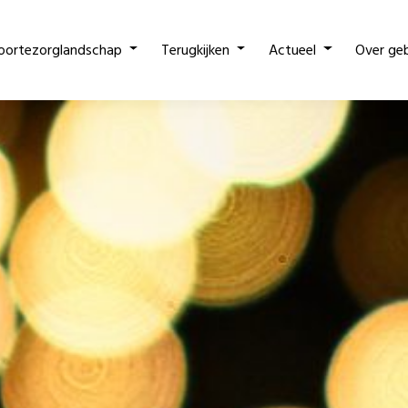
oortezorglandschap
Terugkijken
Actueel
Over ge