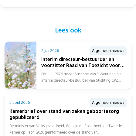
Lees ook
2 juli 2026
Algemeen nieuws
Interim directeur-bestuurder en
voorzitter Raad van Toezicht voor
Stichting CPZ
Per 1 juli 2026 treedt Susanne van ‘t Wout aan als
interim directeur-bestuurder van Stichting CPZ.
Daarnaast is Afien Spreen...
2 april 2026
Algemeen nieuws
Kamerbrief over stand van zaken geboortezorg
gepubliceerd
De minister van Volksgezondheid, Welzijn en Sport heeft de Tweede
Kamer op 1 april 2026 geïnformeerd over de stand van...