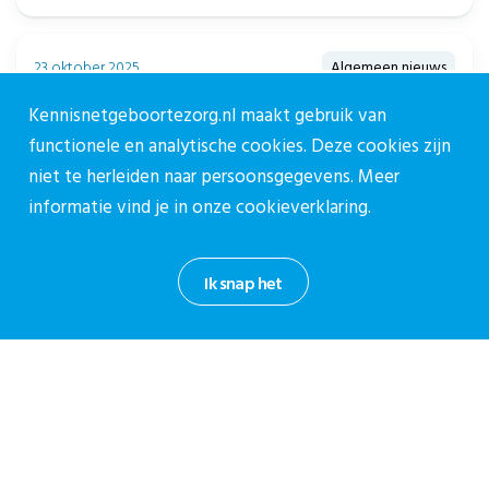
23 oktober 2025
Algemeen nieuws
Terugblik: Webinar Samenwerken in VSV’s is
Kennisnetgeboortezorg.nl maakt gebruik van
topsport – van inzicht naar aanpak
functionele en analytische cookies. Deze cookies zijn
1. Over het webinar 2. Webinar terugkijken 3. Gasten Op 5 november
niet te herleiden naar persoonsgegevens. Meer
vond het webinar plaats waarin we samen met...
informatie vind je in onze
cookieverklaring.
Ik snap het
Over CPZ
Over ons
Vacatures
Contact