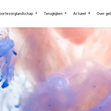
oortezorglandschap
Terugkijken
Actueel
Over ge