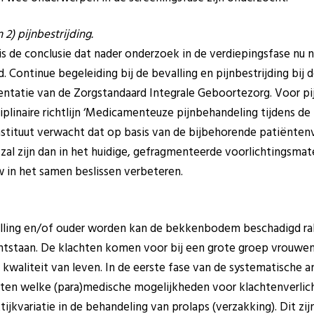
 2) pijnbestrijding.
 de conclusie dat nader onderzoek in de verdiepingsfase nu ni
. Continue begeleiding bij de bevalling en pijnbestrijding bij de
tatie van de Zorgstandaard Integrale Geboortezorg. Voor pij
iplinaire richtlijn ‘Medicamenteuze pijnbehandeling tijdens de
nstituut verwacht dat op basis van de bijbehorende patiëntenv
 zal zijn dan in het huidige, gefragmenteerde voorlichtingsmate
 in het samen beslissen verbeteren.
lling en/of ouder worden kan de bekkenbodem beschadigd ra
staan. De klachten komen voor bij een grote groep vrouwen
waliteit van leven. In de eerste fase van de systematische an
en welke (para)medische mogelijkheden voor klachtenverlichtin
ijkvariatie in de behandeling van prolaps (verzakking). Dit z