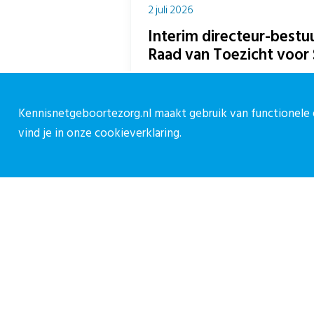
2 juli 2026
Interim directeur-bestu
Raad van Toezicht voor 
Per 1 juli 2026 treedt Susanne van 
directeur-bestuurder van Stichting 
Kennisnetgeboortezorg.nl maakt gebruik van functionele e
Spreen...
vind je in onze
cookieverklaring.
Over CPZ
C
Over ons
C
Vacatures
0
Contact
c