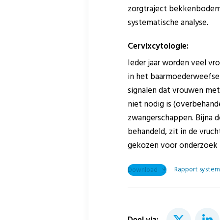
zorgtraject bekkenbodemk
systematische analyse.
Cervixcytologie:
Ieder jaar worden veel v
in het baarmoederweefsel 
signalen dat vrouwen met 
niet nodig is (overbehan
zwangerschappen. Bijna d
behandeld, zit in de vruc
gekozen voor onderzoek i
Rapport system
Download
Deel via: