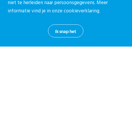
Contact
niet te herleiden naar persoonsgegevens. Meer
informatie vind je in onze
cookieverklaring.
Contactpagina
030-27 39 786
Ik snap het
cpz@stichtingcpz.nl
Mercatorlaan 1200, 3528 BL Utrecht
Blijf op de hoogte
Meld je aan voor onze nieuwsbrief.
Aanmelden nieuwsbrief