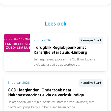
Lees ook
25 juni 2026
Kansrijke Start
Terugblik Regiobijeenkomst
Kansrijke Start Zuid-Limburg
Een inspirerend programma Op 11 juni kwamen
professionals uit de geboortezorg,
jeugdgezondheidszorg, sociaal domein, gemeenten
en het onderwijs samen in...
5 februari 2026
Kansrijke Start
GGD Haaglanden: Onderzoek naar
kinkhoestvaccinatie via de verloskundige
De afgelopen jaren zijn er opnieuw uitbraken van kinkhoest, met
risico’s voor jonge baby’s. In Den Haag halen nog te...