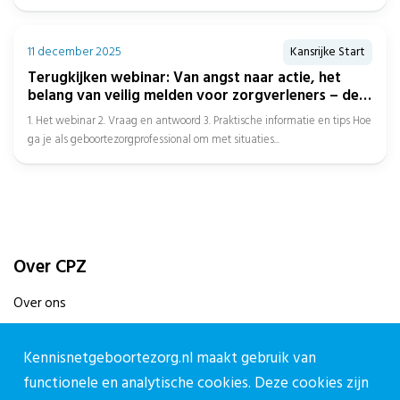
11 december 2025
Kansrijke Start
Terugkijken webinar: Van angst naar actie, het
belang van veilig melden voor zorgverleners – deel
II
1. Het webinar 2. Vraag en antwoord 3. Praktische informatie en tips Hoe
ga je als geboortezorgprofessional om met situaties...
Over CPZ
Over ons
Vacatures
Kennisnetgeboortezorg.nl maakt gebruik van
Contact
functionele en analytische cookies. Deze cookies zijn