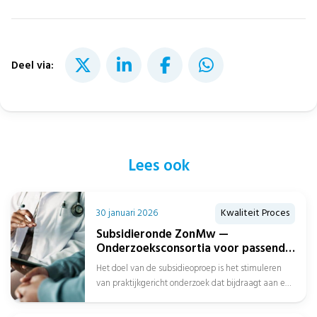
Deel via:
Lees ook
30 januari 2026
Kwaliteit Proces
Subsidieronde ZonMw —
Onderzoeksconsortia voor passend
zorgaanbod over de gehele
Het doel van de subsidieoproep is het stimuleren
zorgketen
van praktijkgericht onderzoek dat bijdraagt aan een
beter passend zorgaanbod over de...