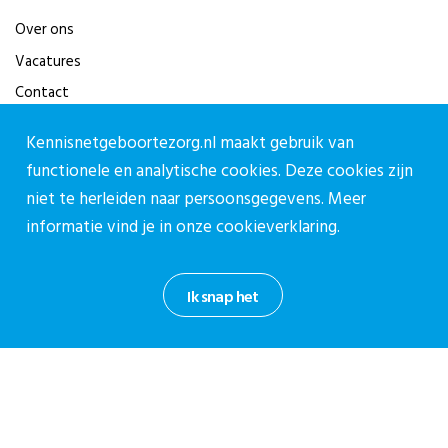
Over ons
Vacatures
Contact
Kennisnetgeboortezorg.nl maakt gebruik van
Contact
functionele en analytische cookies. Deze cookies zijn
Contactpagina
niet te herleiden naar persoonsgegevens. Meer
030-27 39 786
informatie vind je in onze
cookieverklaring.
cpz@stichtingcpz.nl
Mercatorlaan 1200, 3528 BL Utrecht
Ik snap het
Blijf op de hoogte
Meld je aan voor onze nieuwsbrief.
Aanmelden nieuwsbrief