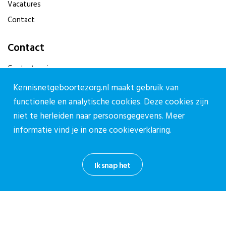
Vacatures
Contact
Contact
Contactpagina
030-27 39 786
Kennisnetgeboortezorg.nl maakt gebruik van
cpz@stichtingcpz.nl
functionele en analytische cookies. Deze cookies zijn
niet te herleiden naar persoonsgegevens. Meer
Mercatorlaan 1200, 3528 BL Utrecht
informatie vind je in onze
cookieverklaring.
Blijf op de hoogte
Meld je aan voor onze nieuwsbrief.
Ik snap het
Aanmelden nieuwsbrief