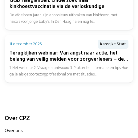
GGD Haaglanden: Onderzoek naar
kinkhoestvaccinatie via de verloskundige
De afgelopen jaren zijn er opnieuw uitbraken van kinkhoest, met
risico’s voor jonge baby’s. In Den Haag halen nog te...
11 december 2025
Kansrijke Start
Terugkijken webinar: Van angst naar actie, het
belang van veilig melden voor zorgverleners – deel
II
1. Het webinar 2. Vraag en antwoord 3. Praktische informatie en tips Hoe
ga je als geboortezorgprofessional om met situaties...
Over CPZ
Over ons