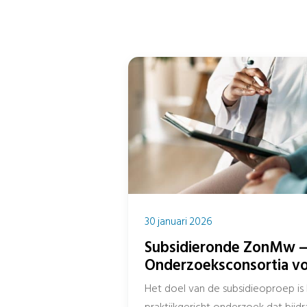
30 januari 2026
Subsidieronde ZonMw 
Onderzoeksconsortia v
zorgaanbod over de geh
Het doel van de subsidieoproep is 
praktijkgericht onderzoek dat bijd