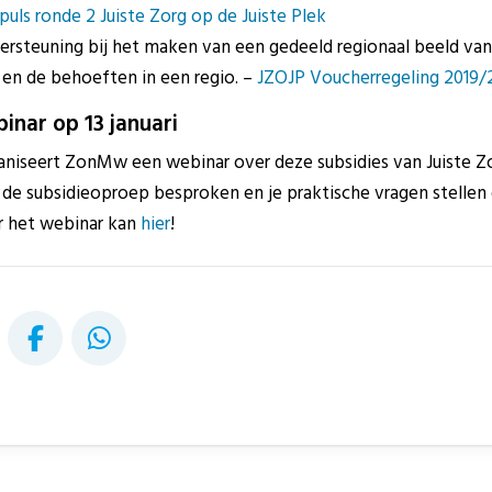
uls ronde 2 Juiste Zorg op de Juiste Plek
rsteuning bij het maken van een gedeeld regionaal beeld van d
 en de behoeften in een regio. –
JZOJP Voucherregeling 2019/
binar op 13 januari
aniseert ZonMw een webinar over deze subsidies van Juiste Zo
 de subsidieoproep besproken en je praktische vragen stellen
r het webinar kan
hier
!