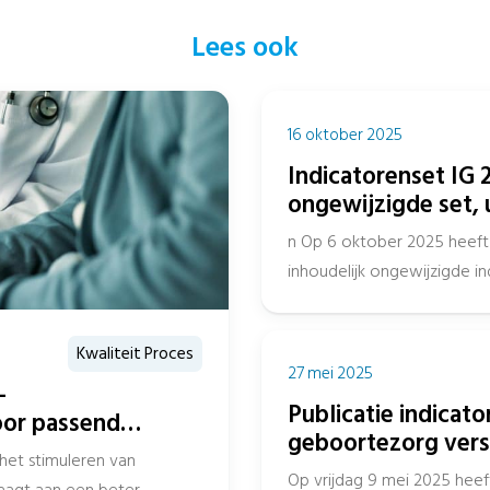
Lees ook
16 oktober 2025
Indicatorenset IG 2
ongewijzigde set, 
n Op 6 oktober 2025 heeft 
inhoudelijk ongewijzigde 
het openbaar Register en...
Kwaliteit Proces
27 mei 2025
—
Publicatie indicato
oor passend
geboortezorg vers
ele zorgketen
het stimuleren van
Op vrijdag 9 mei 2025 heef
raagt aan een beter