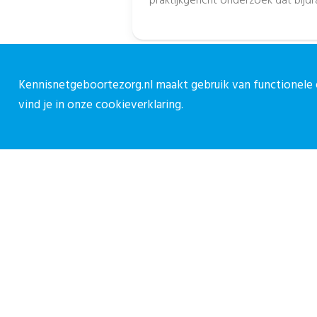
passend zorgaanbod over de...
Kennisnetgeboortezorg.nl maakt gebruik van functionele e
vind je in onze
cookieverklaring.
Over CPZ
C
Over ons
C
Vacatures
0
Contact
c
M