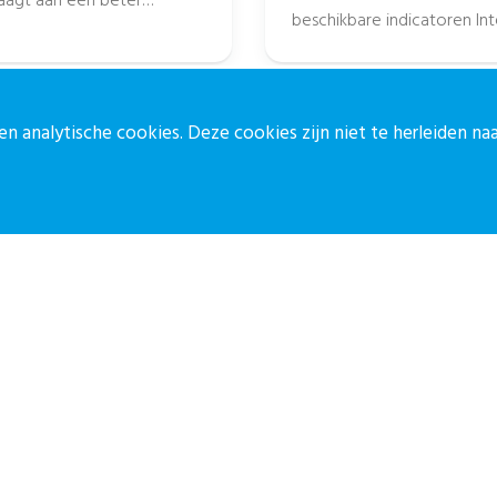
beschikbare indicatoren I
verslagjaar 2024 gepubliceer
n analytische cookies. Deze cookies zijn niet te herleiden n
ontact
Blijf op de 
ontactpagina
Meld je aan vo
30-27 39 786
Aanmelden
pz@stichtingcpz.nl
ercatorlaan 1200, 3528 BL Utrecht