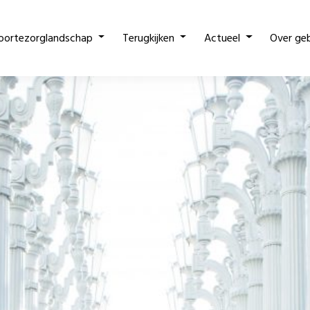
oortezorglandschap
Terugkijken
Actueel
Over ge