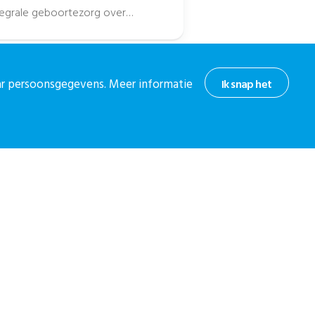
ntegrale geboortezorg over
d, met daarbij de...
aar persoonsgegevens. Meer informatie
Ik snap het
hoogte
or onze nieuwsbrief.
 nieuwsbrief