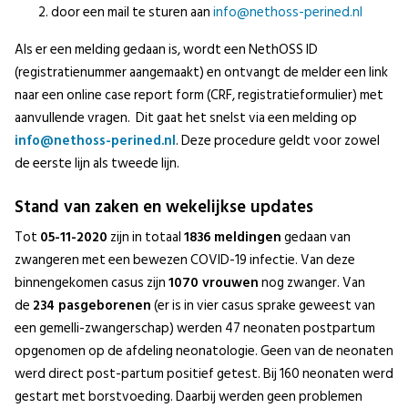
door een mail te sturen aan
info@nethoss-perined.nl
Als er een melding gedaan is, wordt een NethOSS ID
(registratienummer aangemaakt) en ontvangt de melder een link
naar een online case report form (CRF, registratieformulier) met
aanvullende vragen. Dit gaat het snelst via een melding op
info@nethoss-perined.nl
. Deze procedure geldt voor zowel
de eerste lijn als tweede lijn.
Stand van zaken en wekelijkse updates
Tot
05-11-2020
zijn in totaal
1836
meldingen
gedaan van
zwangeren met een bewezen COVID-19 infectie. Van deze
binnengekomen casus zijn
1070 vrouwen
nog zwanger. Van
de
234 pasgeborenen
(er is in vier casus sprake geweest van
een gemelli-zwangerschap) werden 47 neonaten postpartum
opgenomen op de afdeling neonatologie. Geen van de neonaten
werd direct post-partum positief getest. Bij 160 neonaten werd
gestart met borstvoeding. Daarbij werden geen problemen