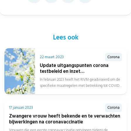
Lees ook
22 maart 2023
Corona
Update uitgangspunten corona
testbeleid en inzet
zorgmedewerkers buiten het
In februari 2023 heeft het RIVM geadviseerd om de
ziekenhuis
specifieke maatregelen met betrekking tot COVID-
19 te stoppen en voortaan algemene...
17 januari 2023
Corona
Zwangere vrouw heeft bekende en te verwachten
bijwerkingen na coronavaccinatie
Vrouwen die een eerste coronavaccinatie ontvingen tijdens de