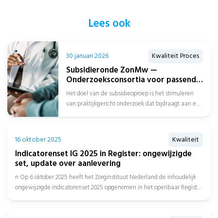
Lees ook
30 januari 2026
Kwaliteit Proces
Subsidieronde ZonMw —
Onderzoeksconsortia voor passend
zorgaanbod over de gehele
Het doel van de subsidieoproep is het stimuleren
zorgketen
van praktijkgericht onderzoek dat bijdraagt aan een
beter passend zorgaanbod over de...
16 oktober 2025
Kwaliteit
Indicatorenset IG 2025 in Register: ongewijzigde
set, update over aanlevering
n Op 6 oktober 2025 heeft het Zorginstituut Nederland de inhoudelijk
ongewijzigde indicatorenset 2025 opgenomen in het openbaar Register
en...