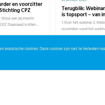
urder en voorzitter
Terugblik: Webina
Stichting CPZ
is topsport – van i
‘t Wout aan als interim
1. Over het webinar 2. Webi
CPZ. Daarnaast is Afien
november vond het webinar
n analytische cookies. Deze cookies zijn niet te herleiden n
ontact
Blijf op de 
ontactpagina
Meld je aan vo
30-27 39 786
Aanmelden
pz@stichtingcpz.nl
ercatorlaan 1200, 3528 BL Utrecht