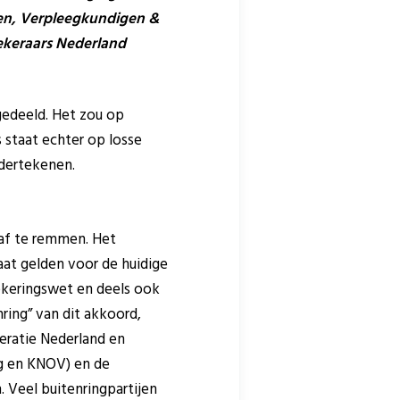
en, Verpleegkundigen &
ekeraars Nederland
gedeeld. Het zou op
staat echter op losse
ndertekenen.
 af te remmen. Het
aat gelden voor de huidige
ekeringswet en deels ook
nring” van dit akkoord,
deratie Nederland en
rg en KNOV) en de
. Veel buitenringpartijen