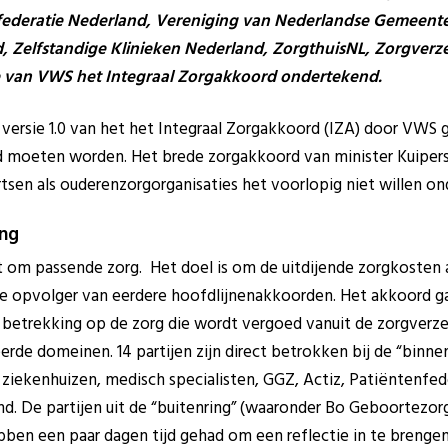
federatie Nederland, Vereniging van Nederlandse Gemeent
 Zelfstandige Klinieken Nederland, ZorgthuisNL, Zorgverz
e van VWS het Integraal Zorgakkoord ondertekend.
 versie 1.0 van het het Integraal Zorgakkoord (IZA) door VWS 
d moeten worden. Het brede zorgakkoord van minister Kuipers 
tsen als ouderenzorgorganisaties het voorlopig niet willen o
ing
t om passende zorg. Het doel is om de uitdijende zorgkosten
de opvolger van eerdere hoofdlijnenakkoorden. Het akkoord g
 betrek­king op de zorg die wordt vergoed vanuit de zorgverz
erde domeinen. 14 partijen zijn direct betrokken bij de “binne
 ziekenhuizen, medisch specia­listen, GGZ, Actiz, Patiëntenfe
d. De partijen uit de “buitenring” (waaronder Bo Geboortezo
bben een paar dagen tijd gehad om een reflectie in te brengen