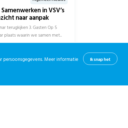
r Samenwerken in VSV’s
nzicht naar aanpak
nar terugkijken 3. Gasten Op 5
 plaats waarin we samen met...
aar persoonsgegevens. Meer informatie
Ik snap het
hoogte
or onze nieuwsbrief.
 nieuwsbrief