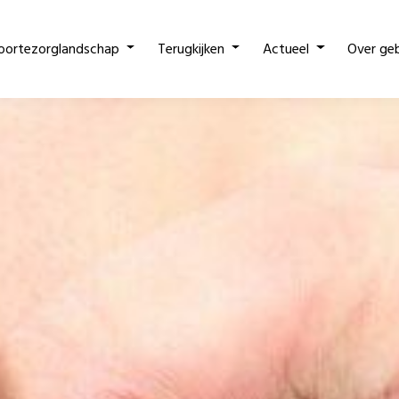
oortezorglandschap
Terugkijken
Actueel
Over ge