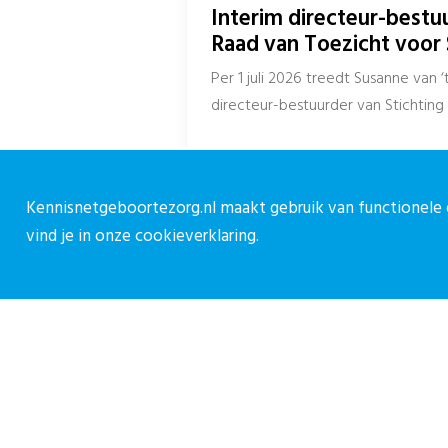
Interim directeur-bestu
Raad van Toezicht voor 
Per 1 juli 2026 treedt Susanne van 
directeur-bestuurder van Stichting 
Spreen...
Kennisnetgeboortezorg.nl maakt gebruik van functionele e
vind je in onze
cookieverklaring.
Over CPZ
C
Over ons
C
Vacatures
0
Contact
c
M