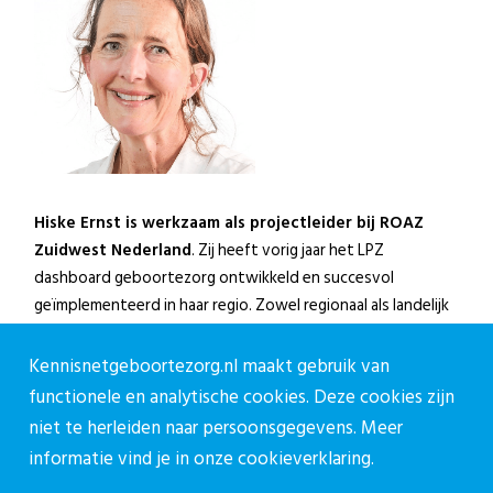
Hiske Ernst is werkzaam als projectleider bij ROAZ
Zuidwest Nederland
. Zij heeft vorig jaar het LPZ
dashboard geboortezorg ontwikkeld en succesvol
geïmplementeerd in haar regio. Zowel regionaal als landelijk
is zij nog altijd actief betrokken bij de doorontwikkeling van
dit dashboard. In het verlengde daarvan is daar de
Kennisnetgeboortezorg.nl maakt gebruik van
ontwikkeling en implementatie van een meer gedetailleerd
functionele en analytische cookies. Deze cookies zijn
dashboard voor de kindergeneeskunde bijgekomen.
niet te herleiden naar persoonsgegevens. Meer
informatie vind je in onze
cookieverklaring.