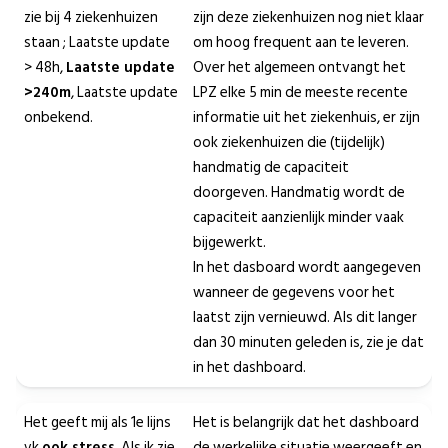
zie bij 4 ziekenhuizen
zijn deze ziekenhuizen nog niet klaar
staan ; Laatste update
om hoog frequent aan te leveren.
> 48h,
Laatste update
Over het algemeen ontvangt het
>240m
, Laatste update
LPZ elke 5 min de meeste recente
onbekend.
informatie uit het ziekenhuis, er zijn
ook ziekenhuizen die (tijdelijk)
handmatig de capaciteit
doorgeven. Handmatig wordt de
capaciteit aanzienlijk minder vaak
bijgewerkt.
In het dasboard wordt aangegeven
wanneer de gegevens voor het
laatst zijn vernieuwd. Als dit langer
dan 30 minuten geleden is, zie je dat
in het dashboard.
Het geeft mij als 1e lijns
Het is belangrijk dat het dashboard
vk
ook stress.
Als ik zie
de werkelijke situatie weergeeft en