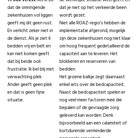
dat de omringende
dat je niet op het verkeerde been
ziekenhuizen vol liggen
wordt gezet.
geeft mij dit geen rust.
Niet alle ROAZ-regio’s hebben de
En verlicht zeker niet in
implementatie afgerond, mogelijk
de dienst. Als je ziet 6
zijn deze ziekenhuizen nog niet klaar
bedden vrij en belt en
om hoog frequent gedetailleerd de
kan niet komen geeft
capaciteit aan te leveren. Het
dat bij beide ook
blokkeren en reserveren van
frustratie. Ik bel blij met
bedden.
verwachting plek.
Het groene balkje zegt daarnaast
Ander geeft geen plek
enkel iets over de bedcapaciteit.
en dat is geen fijne
Naast de bedcapaciteit spelen er
situatie.
nog veel meer factoren mee die
bepalen of de gevraagde zorg
geleverd kan worden. Denk
bijvoorbeeld aan een calamiteit of
kortdurende verminderde