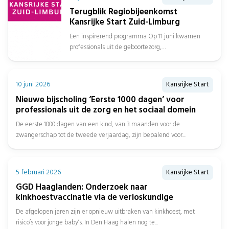
Terugblik Regiobijeenkomst
Kansrijke Start Zuid-Limburg
Een inspirerend programma Op 11 juni kwamen
professionals uit de geboortezorg,
jeugdgezondheidszorg, sociaal domein, gemeenten
en het onderwijs samen in...
10 juni 2026
Kansrijke Start
Nieuwe bijscholing ‘Eerste 1000 dagen’ voor
professionals uit de zorg en het sociaal domein
De eerste 1000 dagen van een kind, van 3 maanden voor de
zwangerschap tot de tweede verjaardag, zijn bepalend voor...
5 februari 2026
Kansrijke Start
GGD Haaglanden: Onderzoek naar
kinkhoestvaccinatie via de verloskundige
De afgelopen jaren zijn er opnieuw uitbraken van kinkhoest, met
risico’s voor jonge baby’s. In Den Haag halen nog te...