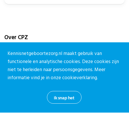
Over CPZ
Over ons
Kennisnetgeboortezorg.nl maakt gebruik van
Vacatures
functionele en analytische cookies. Deze cookies zijn
Contact
niet te herleiden naar persoonsgegevens. Meer
informatie vind je in onze
cookieverklaring.
Contact
Contactpagina
Ik snap het
030-27 39 786
cpz@stichtingcpz.nl
Mercatorlaan 1200, 3528 BL Utrecht