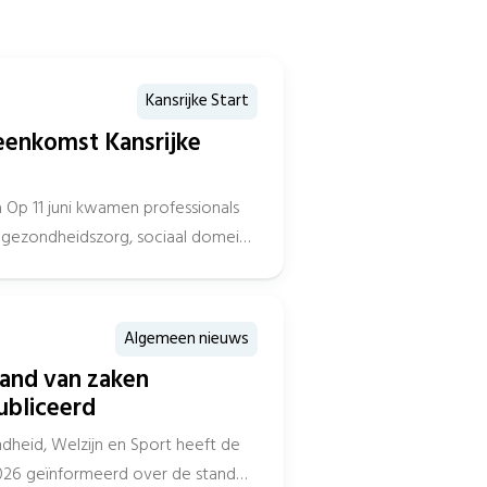
Kansrijke Start
eenkomst Kansrijke
Op 11 juni kwamen professionals
dgezondheidszorg, sociaal domein,
 samen in...
Algemeen nieuws
tand van zaken
ubliceerd
dheid, Welzijn en Sport heeft de
026 geïnformeerd over de stand