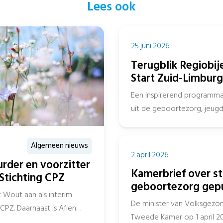
Lees ook
25 juni 2026
Terugblik Regiobij
Start Zuid-Limburg
Een inspirerend programma 
uit de geboortezorg, jeug
gemeenten en het onderwijs
Algemeen nieuws
2 april 2026
urder en voorzitter
Kamerbrief over s
Stichting CPZ
geboortezorg gep
‘t Wout aan als interim
De minister van Volksgezon
CPZ. Daarnaast is Afien
Tweede Kamer op 1 april 2