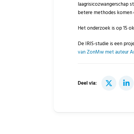
laagrisicozwangerschap sta
betere methodes komen om
Het onderzoek is op 15 o
De IRIS-studie is een proj
van ZonMw met auteur Ank
Deel via: