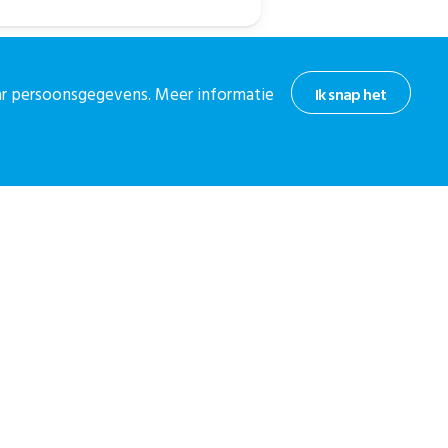
aar persoonsgegevens. Meer informatie
Ik snap het
hoogte
or onze nieuwsbrief.
 nieuwsbrief