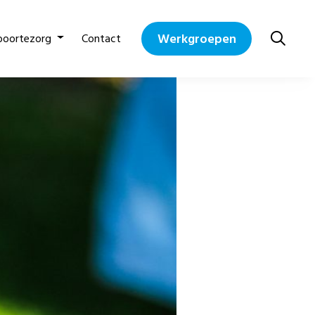
Werkgroepen
boortezorg
Contact