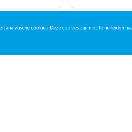
van...
n analytische cookies. Deze cookies zijn niet te herleiden n
ontact
Blijf op de 
ontactpagina
Meld je aan vo
30-27 39 786
Aanmelden
pz@stichtingcpz.nl
ercatorlaan 1200, 3528 BL Utrecht
ormatiebeveiligingsbeleid
Disclaimer