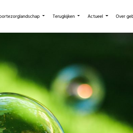
oortezorglandschap
Terugkijken
Actueel
Over ge