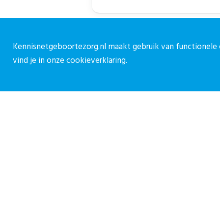
Kennisnetgeboortezorg.nl maakt gebruik van functionele e
vind je in onze
cookieverklaring.
Over CPZ
C
Over ons
C
Vacatures
0
Contact
c
M
Privacy reglement CPZ
Cookieverklaring
Inf