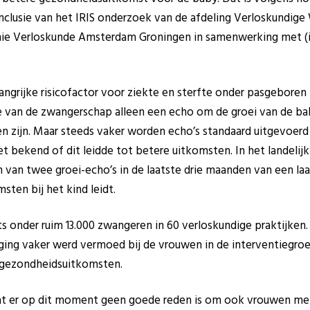
onclusie van het IRIS onderzoek van de afdeling Verloskundig
Verloskunde Amsterdam Groningen in samenwerking met (in
angrijke risicofactor voor ziekte en sterfte onder pasgeboren 
se van de zwangerschap alleen een echo om de groei van de b
n zijn. Maar steeds vaker worden echo’s standaard uitgevoerd
t bekend of dit leidde tot betere uitkomsten. In het landelijk
van twee groei-echo’s in de laatste drie maanden van een laa
ten bij het kind leidt.
 onder ruim 13.000 zwangeren in 60 verloskundige praktijken.
raging vaker werd vermoed bij de vrouwen in de interventiegro
e gezondheidsuitkomsten.
at er op dit moment geen goede reden is om ook vrouwen me