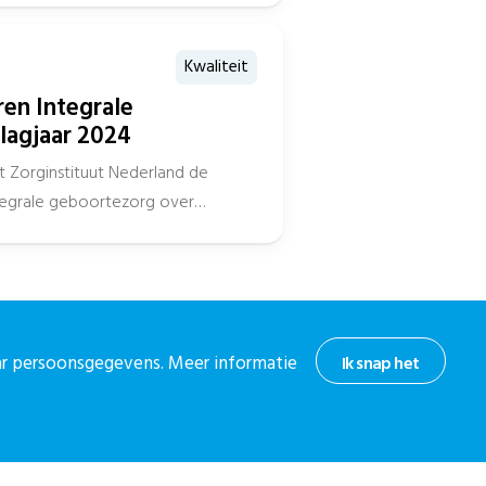
Kwaliteit
ren Integrale
lagjaar 2024
t Zorginstituut Nederland de
ntegrale geboortezorg over
d, met daarbij de...
aar persoonsgegevens. Meer informatie
Ik snap het
hoogte
or onze nieuwsbrief.
 nieuwsbrief