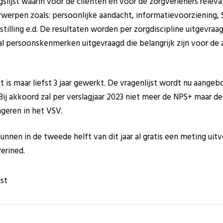
ingslijst waarin voor de cliënten en voor de zorgverleners re
erwerpen zoals: persoonlijke aandacht, informatievoorziening,
nstilling e.d. De resultaten worden per zorgdiscipline uitgevr
l persoonskenmerken uitgevraagd die belangrijk zijn voor de 
 is maar liefst 3 jaar gewerkt. De vragenlijst wordt nu aangeb
Bij akkoord zal per verslagjaar 2023 niet meer de NPS+ maar
geren in het VSV.
unnen in de tweede helft van dit jaar al gratis een meting uit
erined.
st