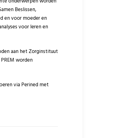
levante onderwerpen worden
 Samen Beslissen,
aagd en voor moeder en
analyses voor leren en
oden aan het Zorginstituut
 de PREM worden
voeren via Perined met