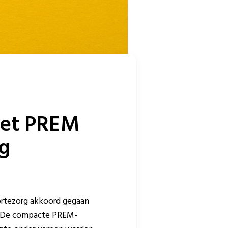
met PREM
rg
oortezorg akkoord gegaan
g. De compacte PREM-