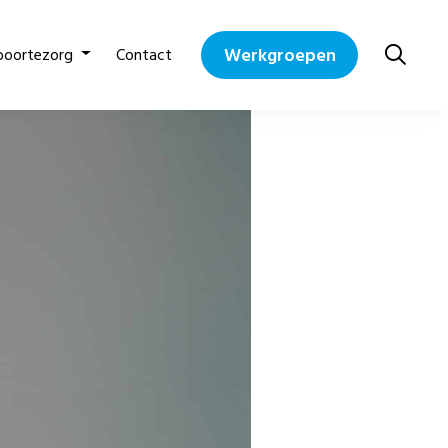
Werkgroepen
boortezorg
Contact