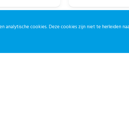
aan het verbeteren van...
n analytische cookies. Deze cookies zijn niet te herleiden n
ontact
Blijf op de 
ontactpagina
Meld je aan vo
30-27 39 786
Aanmelden
pz@stichtingcpz.nl
ercatorlaan 1200, 3528 BL Utrecht
ormatiebeveiligingsbeleid
Disclaimer