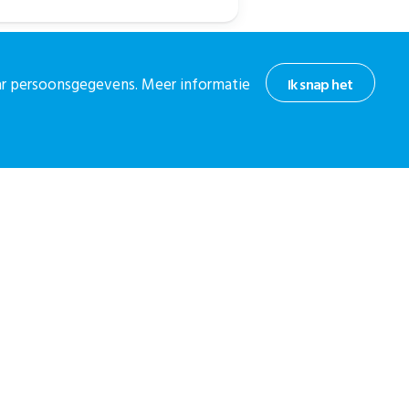
aar persoonsgegevens. Meer informatie
Ik snap het
hoogte
or onze nieuwsbrief.
 nieuwsbrief