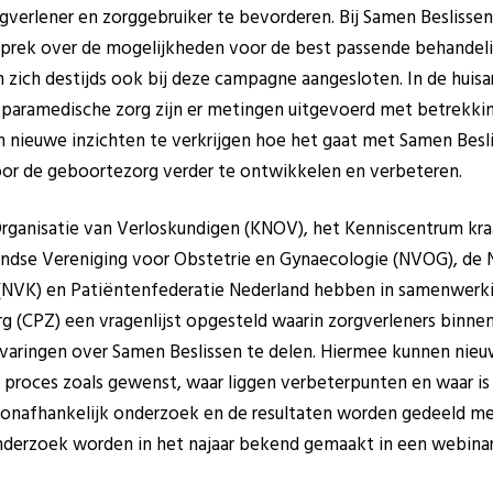
gverlener en zorggebruiker te bevorderen. Bij Samen Beslisse
sprek over de mogelijkheden voor de best passende behandeli
zich destijds ook bij deze campagne aangesloten. In de huisa
e paramedische zorg zijn er metingen uitgevoerd met betrekki
ieuwe inzichten te verkrijgen hoe het gaat met Samen Besli
oor de geboortezorg verder te ontwikkelen en verbeteren.
Organisatie van Verloskundigen (KNOV), het Kenniscentrum kr
ndse Vereniging voor Obstetrie en Gynaecologie (NVOG), de 
NVK) en Patiëntenfederatie Nederland hebben in samenwerki
rg (CPZ) een vragenlijst opgesteld waarin zorgverleners bin
varingen over Samen Beslissen te delen
. Hiermee kunnen nieu
 proces zoals gewenst, waar liggen verbeterpunten en waar i
 onafhankelijk onderzoek en de resultaten worden gedeeld met
derzoek worden in het najaar bekend gemaakt in een webinar