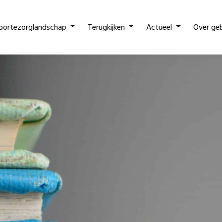
oortezorglandschap
Terugkijken
Actueel
Over ge