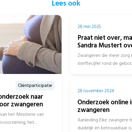
Lees ook
28 mei 2025
Praat niet over, m
Sandra Mustert ov
ouderschap
Zwangeren die meer zorg 
sterftecijfer rond de geb
gemiddeld. Ruim 4 jaar...
Cliëntparticipatie
28 november 2024
 onderzoek naar
Onderzoek online 
voor zwangeren
zwangeren
van het Ministerie van
Aanleiding Elke zwangere h
voorziening, het
duidelijk en betrouwbaar is