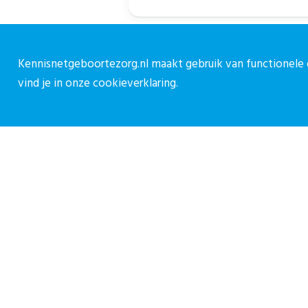
Kennisnetgeboortezorg.nl maakt gebruik van functionele e
vind je in onze
cookieverklaring.
Over CPZ
C
Over ons
C
Vacatures
0
Contact
c
M
Privacy reglement CPZ
Cookieverklaring
Inf