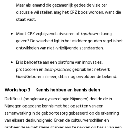
Maar als iemand die gezamenlijk gedeelde visie ter
discussie wil stellen, mag het CPZ boos worden: want die
staat vast.
Moet CPZ vrijblijvend adviseren of
topdown
sturing
geven? De waarheid ligt in het midden: gouden regel is het
ontwikkelen van niet-vrijblijvende standaarden.
Er is behoefte aan een platform van innovaties,
protocollen en
best-practices
; gebruik het netwerk
GoedGeboren.nl meer; dit is nog onvoldoende bekend.
Workshop 3 – Kennis hebben en kennis delen
Didi Braat (hoogleraar gynaecologie Nijmegen) deelde de in
Nijmegen opgedane kennis met het opzetten van een
samenwerking in de geboortezorg gebaseerd op de erkenning
van elkaars deskundigheid. Erken de cultuurverschillen en
probeer deze met kleine stapjes aan te pakken op basis van een