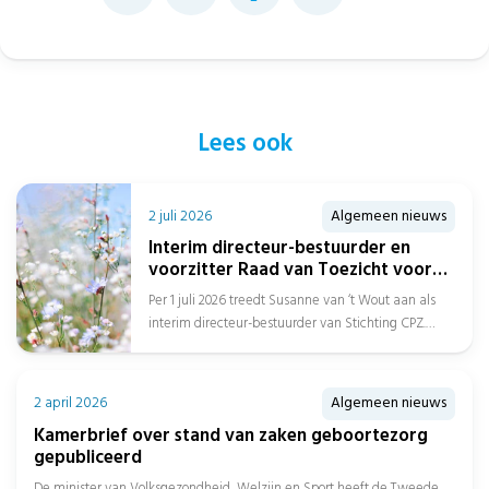
Lees ook
2 juli 2026
Algemeen nieuws
Interim directeur-bestuurder en
voorzitter Raad van Toezicht voor
Stichting CPZ
Per 1 juli 2026 treedt Susanne van ‘t Wout aan als
interim directeur-bestuurder van Stichting CPZ.
Daarnaast is Afien Spreen...
2 april 2026
Algemeen nieuws
Kamerbrief over stand van zaken geboortezorg
gepubliceerd
De minister van Volksgezondheid, Welzijn en Sport heeft de Tweede