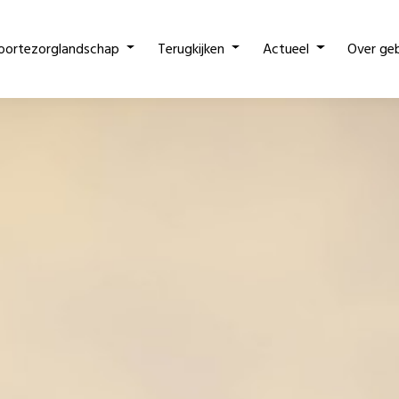
oortezorglandschap
Terugkijken
Actueel
Over ge