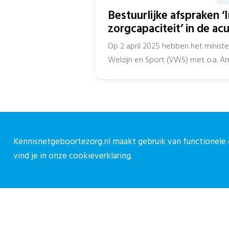
Bestuurlijke afspraken ‘I
zorgcapaciteit’ in de ac
Op 2 april 2025 hebben het minist
Welzijn en Sport (VWS) met o.a. 
(AZN), InEen, het...
Over CPZ
C
Kennisnetgeboortezorg.nl maakt gebruik van functionele e
vind je in onze
cookieverklaring.
Over ons
C
Vacatures
0
Contact
c
M