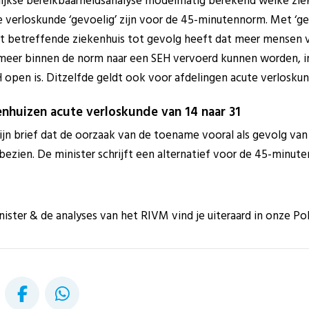
rlijkse bereikbaarheidsanalyse modelmatig berekend welke zie
 verloskunde ‘gevoelig’ zijn voor de 45-minutennorm. Met ‘g
het betreffende ziekenhuis tot gevolg heeft dat meer mensen 
eer binnen de norm naar een SEH vervoerd kunnen worden, in
 open is. Ditzelfde geldt ook voor afdelingen acute verloskun
enhuizen acute verloskunde van 14 naar 31
zijn brief dat de oorzaak van de toename vooral als gevolg van l
zien. De minister schrijft een alternatief voor de 45-minute
nister & de analyses van het RIVM vind je uiteraard in onze Po