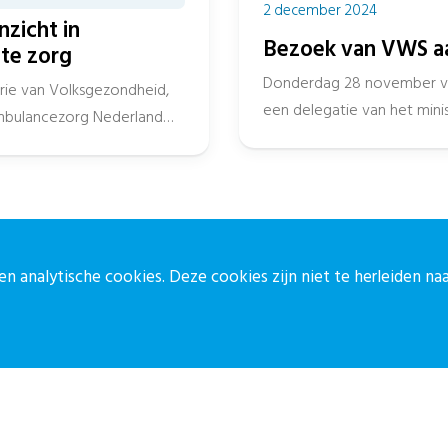
2 december 2024
nzicht in
Bezoek van VWS aa
ute zorg
Donderdag 28 november v
erie van Volksgezondheid,
een delegatie van het mini
Ambulancezorg Nederland
Ziekenhuis. Het bezoek...
ontact
Blijf op de 
n analytische cookies. Deze cookies zijn niet te herleiden n
ontactpagina
Meld je aan vo
30-27 39 786
Aanmelden
pz@stichtingcpz.nl
ercatorlaan 1200, 3528 BL Utrecht