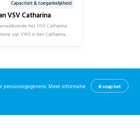
Capaciteit & toegankelijkheid
n VSV Catharina
erwelkomde het VSV Catharina
sterie van VWS in het Catharina
hoogte
aar persoonsgegevens. Meer informatie
Ik snap het
or onze nieuwsbrief.
 nieuwsbrief