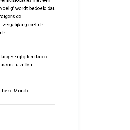
kenhuislocaties met een
evoelig’ wordt bedoeld dat
volgens de
 vergelijking met de
de.
angere rijtijden (lagere
nnorm te zullen
litieke Monitor