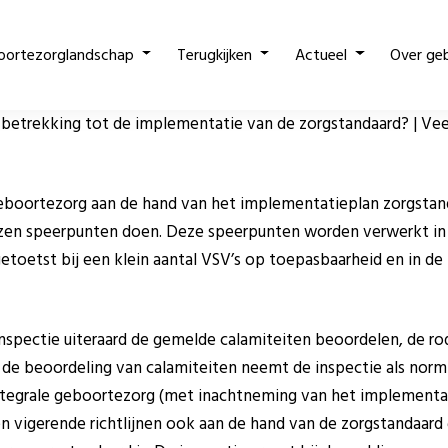
oortezorglandschap
Terugkijken
Actueel
Over ge
t betrekking tot de implementatie van de zorgstandaard? | Vee
geboortezorg aan de hand van het implementatieplan zorgstand
ozen speerpunten doen. Deze speerpunten worden verwerkt in 
 getoetst bij een klein aantal VSV’s op toepasbaarheid en in 
 inspectie uiteraard de gemelde calamiteiten beoordelen, de r
 de beoordeling van calamiteiten neemt de inspectie als nor
ntegrale geboortezorg (met inachtneming van het implementati
en vigerende richtlijnen ook aan de hand van de zorgstandaa