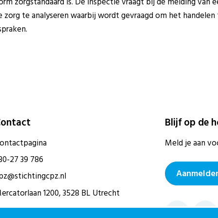
orm zorgstandaard is. De inspectie vraagt bij de melding van e
 zorg te analyseren waarbij wordt gevraagd om het handelen t
spraken.
ontact
Blijf op de 
ontactpagina
Meld je aan vo
30-27 39 786
Aanmelden
pz@stichtingcpz.nl
ercatorlaan 1200, 3528 BL Utrecht