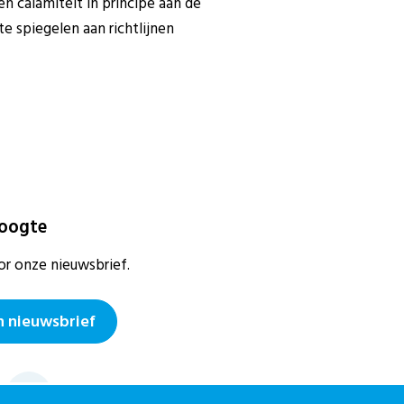
en calamiteit in principe aan de
e spiegelen aan richtlijnen
hoogte
or onze nieuwsbrief.
 nieuwsbrief