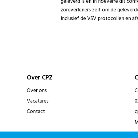
geleverd is en in hoeverre dit conf
zorgverleners zelf om de geleverde
inclusief de VSV protocollen en af
Over CPZ
C
Over ons
C
Vacatures
0
Contact
c
M