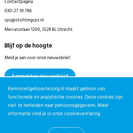
Contactpagina
030-27 39 786
cpz@stichtingcpz.nl
Mercatorlaan 1200, 3528 BL Utrecht
Blijf op de hoogte
Meld je aan voor onze nieuwsbrief.
Aanmelden nieuwsbrief
Kennisnetgeboortezorg.nl maakt gebruik van
functionele en analytische cookies. Deze cookies zijn
niet te herleiden naar persoonsgegevens. Meer
informatie vind je in onze
cookieverklaring.
Privacy reglement CPZ
Cookieverklaring