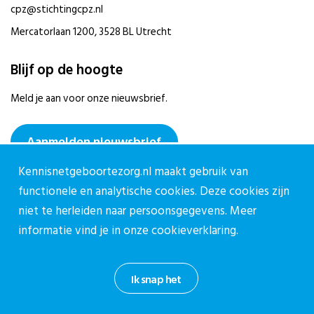
cpz@stichtingcpz.nl
Mercatorlaan 1200, 3528 BL Utrecht
Blijf op de hoogte
Meld je aan voor onze nieuwsbrief.
Aanmelden nieuwsbrief
Kennisnetgeboortezorg.nl maakt gebruik van
functionele en analytische cookies. Deze cookies zijn
niet te herleiden naar persoonsgegevens. Meer
informatie vind je in onze
cookieverklaring.
Privacy reglement CPZ
Cookieverklaring
Ik snap het
Informatiebeveiligingsbeleid
Disclaimer