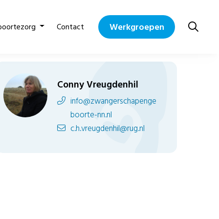
Werkgroepen
boortezorg
Contact
Conny Vreugdenhil
info@zwangerschapenge
boorte-nn.nl
c.h.vreugdenhil@rug.nl