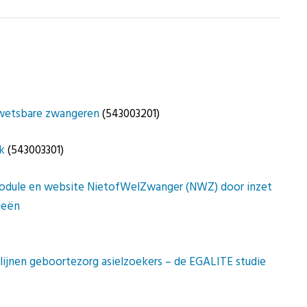
kwetsbare zwangeren
(543003201)
k
(543003301)
odule en website NietofWelZwanger (NWZ) door inzet
ieën
htlijnen geboortezorg asielzoekers – de EGALITE studie