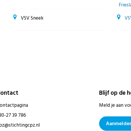
Fries
VSV Sneek
VS
ontact
Blijf op de 
ontactpagina
Meld je aan vo
30-27 39 786
Aanmelden
pz@stichtingcpz.nl