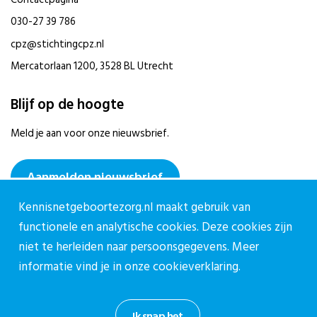
030-27 39 786
cpz@stichtingcpz.nl
Mercatorlaan 1200, 3528 BL Utrecht
Blijf op de hoogte
Meld je aan voor onze nieuwsbrief.
Aanmelden nieuwsbrief
Kennisnetgeboortezorg.nl maakt gebruik van
functionele en analytische cookies. Deze cookies zijn
niet te herleiden naar persoonsgegevens. Meer
informatie vind je in onze
cookieverklaring.
Privacy reglement CPZ
Cookieverklaring
Ik snap het