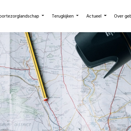
oortezorglandschap
Terugkijken
Actueel
Over ge