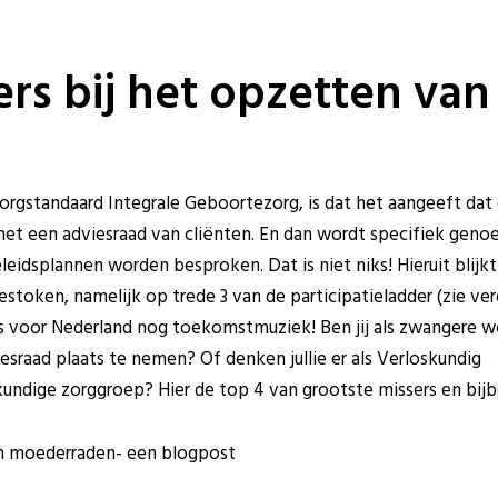
ers bij het opzetten van
rgstandaard Integrale Geboortezorg, is dat het aangeeft dat 
t een adviesraad van cliënten. En dan wordt specifiek gen
leidsplannen worden besproken. Dat is niet niks! Hieruit blijkt
stoken, namelijk op trede 3 van de participatieladder (zie verd
 is voor Nederland nog toekomstmuziek! Ben jij als zwangere 
sraad plaats te nemen? Of denken jullie er als Verloskundig
undige zorggroep? Hier de top 4 van grootste missers en bijb
an moederraden- een blogpost