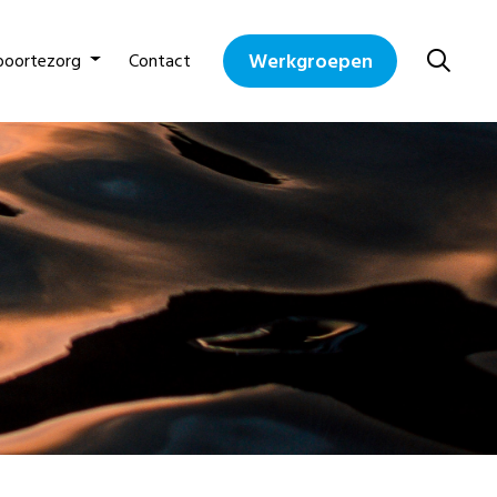
Werkgroepen
boortezorg
Contact