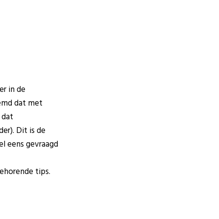
er in de
oemd dat met
 dat
er). Dit is de
wel eens gevraagd
ehorende tips.