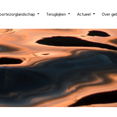
oortezorglandschap
Terugkijken
Actueel
Over ge