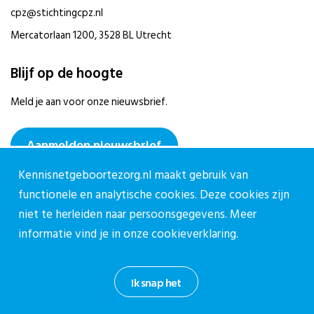
cpz@stichtingcpz.nl
Mercatorlaan 1200, 3528 BL Utrecht
Blijf op de hoogte
Meld je aan voor onze nieuwsbrief.
Aanmelden nieuwsbrief
Kennisnetgeboortezorg.nl maakt gebruik van
functionele en analytische cookies. Deze cookies zijn
niet te herleiden naar persoonsgegevens. Meer
informatie vind je in onze
cookieverklaring.
Privacy reglement CPZ
Cookieverklaring
Ik snap het
Informatiebeveiligingsbeleid
Disclaimer