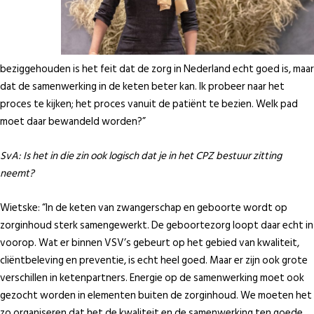
beziggehouden is het feit dat de zorg in Nederland echt goed is, maar
dat de samenwerking in de keten beter kan. Ik probeer naar het
proces te kijken; het proces vanuit de patiënt te bezien. Welk pad
moet daar bewandeld worden?”
SvA: Is het in die zin ook logisch dat je in het CPZ bestuur zitting
neemt?
Wietske: “In de keten van zwangerschap en geboorte wordt op
zorginhoud sterk samengewerkt. De geboortezorg loopt daar echt in
voorop. Wat er binnen VSV’s gebeurt op het gebied van kwaliteit,
cliëntbeleving en preventie, is echt heel goed. Maar er zijn ook grote
verschillen in ketenpartners. Energie op de samenwerking moet ook
gezocht worden in elementen buiten de zorginhoud. We moeten het
zo organiseren dat het de kwaliteit en de samenwerking ten goede