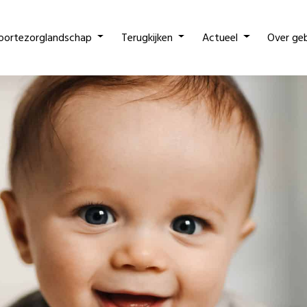
oortezorglandschap
Terugkijken
Actueel
Over ge