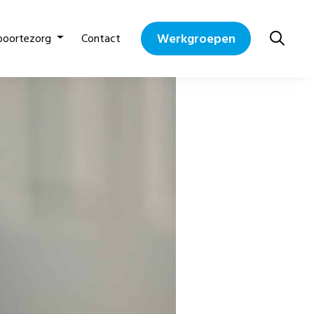
Werkgroepen
boortezorg
Contact