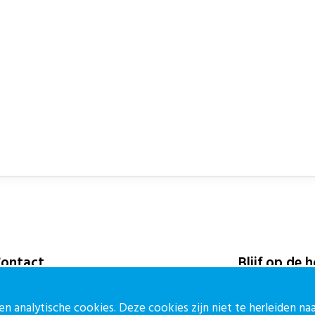
ontact
Blijf op de 
ontactpagina
Meld je aan vo
n analytische cookies. Deze cookies zijn niet te herleiden n