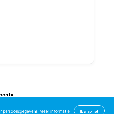
hoogte
or onze nieuwsbrief.
aar persoonsgegevens. Meer informatie
Ik snap het