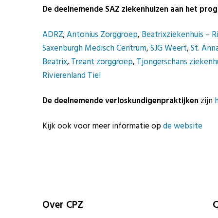
De deelnemende SAZ ziekenhuizen aan het pro
ADRZ
;
Antonius Zorggroep
,
Beatrixziekenhuis – 
Saxenburgh Medisch Centrum
,
SJG Weert
,
St. Ann
Beatrix
,
Treant zorggroep
,
Tjongerschans ziekenh
Rivierenland Tiel
De deelnemende verloskundigenpraktijken
zijn
h
Kijk ook voor meer informatie op
de website
Over CPZ
C