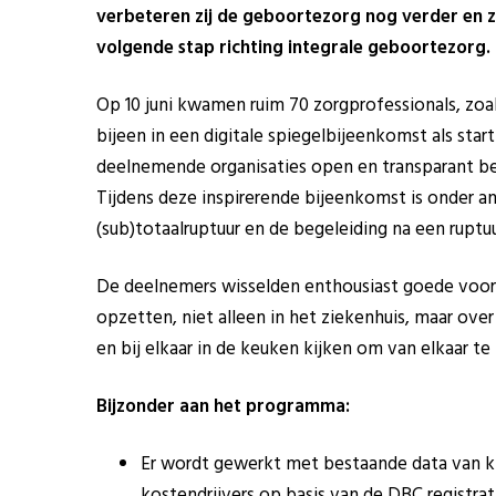
verbeteren zij de geboortezorg nog verder en 
volgende stap richting integrale geboortezorg.
Op 10 juni kwamen ruim 70 zorgprofessionals, zoal
bijeen in een digitale spiegelbijeenkomst als sta
deelnemende organisaties open en transparant b
Tijdens deze inspirerende bijeenkomst is onder a
(sub)totaalruptuur en de begeleiding na een ruptuu
De deelnemers wisselden enthousiast goede voorb
opzetten, niet alleen in het ziekenhuis, maar ove
en bij elkaar in de keuken kijken om van elkaar te 
Bijzonder aan het programma:
Er wordt gewerkt met bestaande data van kli
kostendrijvers op basis van de DBC registrat