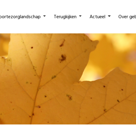
oortezorglandschap
Terugkijken
Actueel
Over ge