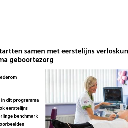
startten samen met eerstelijns verlosku
ma geboortezorg
wederom
n in dit programma
ok eerstelijns
erlinge benchmark
voorbeelden