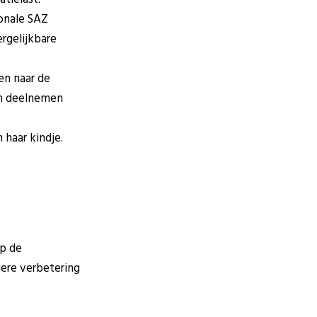
onale SAZ
ergelijkbare
en naar de
en deelnemen
 haar kindje.
op de
ere verbetering