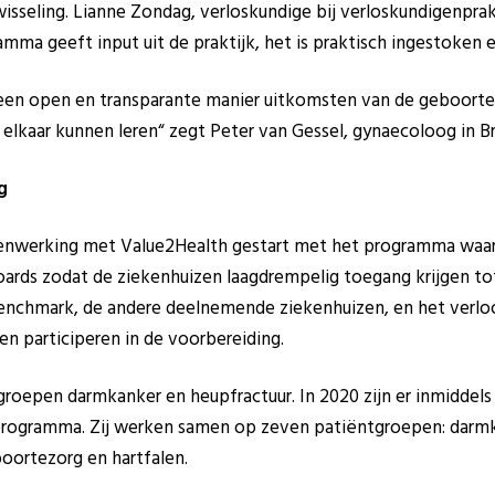
wisseling. Lianne Zondag, verloskundige bij verloskundigenprak
ma geeft input uit de praktijk, het is praktisch ingestoken e
 een open en transparante manier uitkomsten van de geboorte
elkaar kunnen leren“ zegt Peter van Gessel, gynaecoloog in Br
g
samenwerking met Value2Health gestart met het programma wa
oards zodat de ziekenhuizen laagdrempelig toegang krijgen to
enchmark, de andere deelnemende ziekenhuizen, en het verloo
n participeren in de voorbereiding.
groepen darmkanker en heupfractuur. In 2020 zijn er inmiddel
 programma. Zij werken samen op zeven patiëntgroepen: darm
boortezorg en hartfalen.