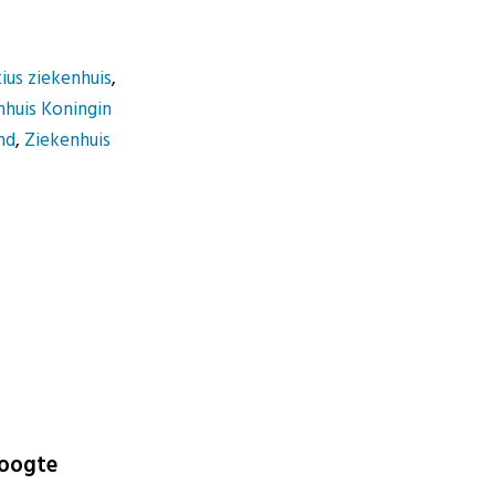
ius ziekenhuis
,
nhuis Koningin
nd
,
Ziekenhuis
hoogte