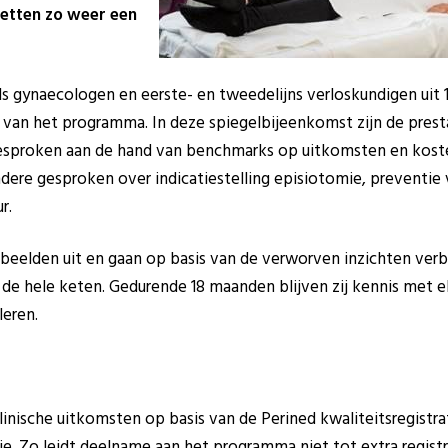
zetten zo weer een
s gynaecologen en eerste- en tweedelijns verloskundigen uit 1
rt van het programma. In deze spiegelbijeenkomst zijn de prest
esproken aan de hand van benchmarks op uitkomsten en koste
ndere gesproken over indicatiestelling episiotomie, preventie
r.
eelden uit en gaan op basis van de verworven inzichten verb
r de hele keten. Gedurende 18 maanden blijven zij kennis met e
leren.
nische uitkomsten op basis van de Perined kwaliteitsregistra
ie. Zo leidt deelname aan het programma niet tot extra registra