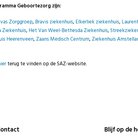
gramma Geboortezorg zijn:
Rivas Zorggroep
,
Bravis ziekenhuis
,
Elkerliek ziekenhuis
,
Laurent
a Ziekenhuis
,
Het Van Weel-Bethesda Ziekenhuis
,
Streekzieke
uis Heerenveen
,
Zaans Medisch Centrum
,
Ziekenhuis Amstella
ier
terug te vinden op de SAZ-website.
ontact
Blijf op de 