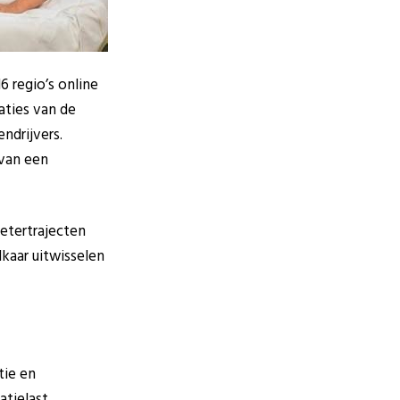
6 regio’s online
aties van de
ndrijvers.
 van een
etertrajecten
lkaar uitwisselen
tie en
tielast.