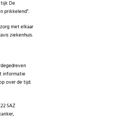
tijk De
n prikkelend”.
zorg met elkaar
avis ziekenhuis.
ardegedreven
t informatie
p over de tijd.
s 22 SAZ
kanker,