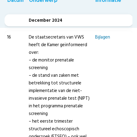
Datum
Onderwerp
informatie
December 2024
16
De staatsecretaris van VWS
Bijlagen
heeft de Kamer geïnformeerd
over:
– de monitor prenatale
screening
– de stand van zaken met
betrekking tot structurele
implementatie van de niet-
invasieve prenatale test (NIPT)
in het programma prenatale
screening
– het eerste trimester
structureel echoscopisch
onderzoek (ETSEO) – ook wel