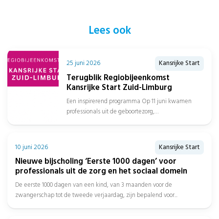
Lees ook
25 juni 2026
Kansrijke Start
Terugblik Regiobijeenkomst
Kansrijke Start Zuid-Limburg
Een inspirerend programma Op 11 juni kwamen
professionals uit de geboortezorg,
jeugdgezondheidszorg, sociaal domein, gemeenten
en het onderwijs samen in...
10 juni 2026
Kansrijke Start
Nieuwe bijscholing ‘Eerste 1000 dagen’ voor
professionals uit de zorg en het sociaal domein
De eerste 1000 dagen van een kind, van 3 maanden voor de
zwangerschap tot de tweede verjaardag, zijn bepalend voor...