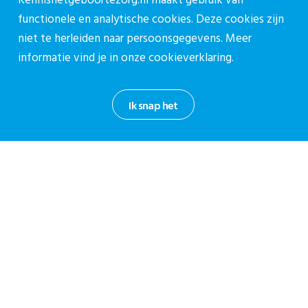
Kennisnetgeboortezorg.nl maakt gebruik van
Contactpagina
functionele en analytische cookies. Deze cookies zijn
030-27 39 786
niet te herleiden naar persoonsgegevens. Meer
cpz@stichtingcpz.nl
informatie vind je in onze
cookieverklaring.
Mercatorlaan 1200, 3528 BL Utrecht
Ik snap het
Blijf op de hoogte
Meld je aan voor onze nieuwsbrief.
Aanmelden nieuwsbrief