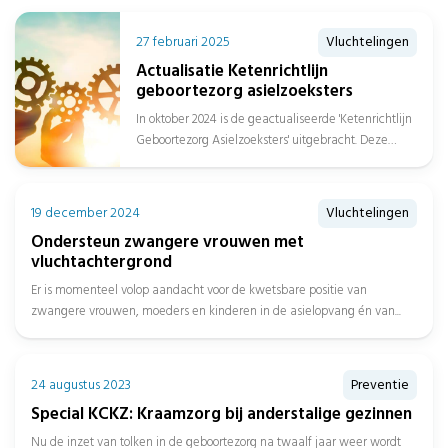
27 februari 2025
Vluchtelingen
Actualisatie Ketenrichtlijn
geboortezorg asielzoeksters
In oktober 2024 is de geactualiseerde 'Ketenrichtlijn
Geboortezorg Asielzoeksters' uitgebracht. Deze
richtlijn, oorspronkelijk opgesteld in 2010, is
ontwikkeld in samenwerking...
19 december 2024
Vluchtelingen
Ondersteun zwangere vrouwen met
vluchtachtergrond
Er is momenteel volop aandacht voor de kwetsbare positie van
zwangere vrouwen, moeders en kinderen in de asielopvang én van...
24 augustus 2023
Preventie
Special KCKZ: Kraamzorg bij anderstalige gezinnen
Nu de inzet van tolken in de geboortezorg na twaalf jaar weer wordt