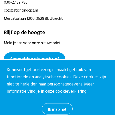
030-27 39 786
cpz@stichtingcpz.nl
Mercatorlaan 1200, 3528 BL Utrecht
Blijf op de hoogte
Meld je aan voor onze nieuwsbrief.
Aanmelden nieuwsbrief
Kennisnetgeboortezorg.nl maakt gebruik van
functionele en analytische cookies. Deze cookies zijn
niet te herleiden naar persoonsgegevens. Meer
informatie vind je in onze
cookieverklaring.
Privacy reglement CPZ
Cookieverklaring
Ik snap het
Informatiebeveiligingsbeleid
Disclaimer