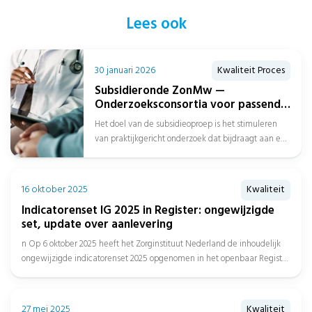
Lees ook
30 januari 2026
Kwaliteit Proces
Subsidieronde ZonMw —
Onderzoeksconsortia voor passend
zorgaanbod over de gehele
Het doel van de subsidieoproep is het stimuleren
zorgketen
van praktijkgericht onderzoek dat bijdraagt aan een
beter passend zorgaanbod over de...
16 oktober 2025
Kwaliteit
Indicatorenset IG 2025 in Register: ongewijzigde
set, update over aanlevering
n Op 6 oktober 2025 heeft het Zorginstituut Nederland de inhoudelijk
ongewijzigde indicatorenset 2025 opgenomen in het openbaar Register
en...
27 mei 2025
Kwaliteit