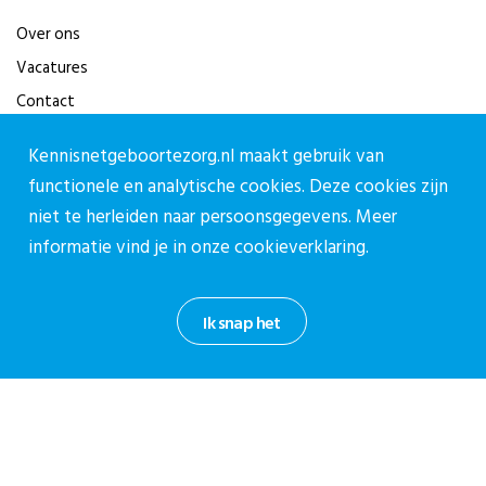
Over ons
Vacatures
Contact
Kennisnetgeboortezorg.nl maakt gebruik van
Contact
functionele en analytische cookies. Deze cookies zijn
Contactpagina
niet te herleiden naar persoonsgegevens. Meer
030-27 39 786
informatie vind je in onze
cookieverklaring.
cpz@stichtingcpz.nl
Mercatorlaan 1200, 3528 BL Utrecht
Ik snap het
Blijf op de hoogte
Meld je aan voor onze nieuwsbrief.
Aanmelden nieuwsbrief