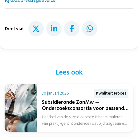
ig-2025-vastgesteld/
Deel via:
Lees ook
30 januari 2026
Kwaliteit Proces
Subsidieronde ZonMw —
Onderzoeksconsortia voor passend
zorgaanbod over de gehele
Het doel van de subsidieoproep is het stimuleren
zorgketen
van praktijkgericht onderzoek dat bijdraagt aan een
beter passend zorgaanbod over de...