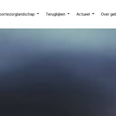
oortezorglandschap
Terugkijken
Actueel
Over ge