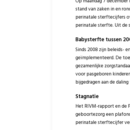
Op maandag 7 december he
stand van zaken in en ron
perinatale sterftecijfers
perinatale sterfte. Uit de 
Babysterfte tussen 20
Sinds 2008 zijn beleids- 
geïmplementeerd. De toe
gezamenlijke zorgstandaar
voor pasgeboren kinderen 
bijgedragen aan de daling 
Stagnatie
Het RIVM-rapport en de Pe
geboortezorg een plafond b
perinatale sterftecijfer ve