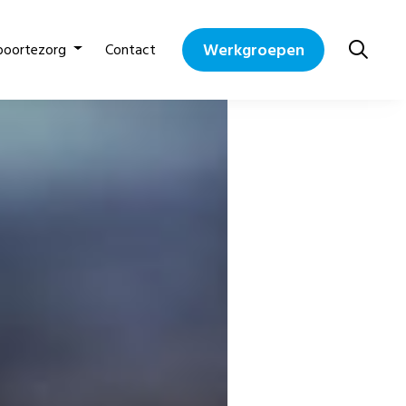
Werkgroepen
boortezorg
Contact