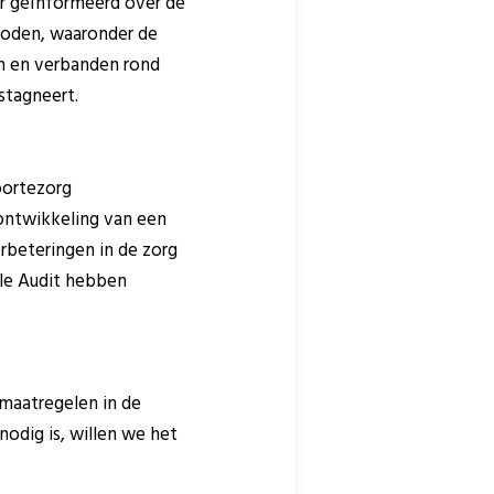
r geïnformeerd over de
eboden, waaronder de
en en verbanden rond
 stagneert.
oortezorg
ontwikkeling van een
rbeteringen in de zorg
ale Audit hebben
 maatregelen in de
nodig is, willen we het