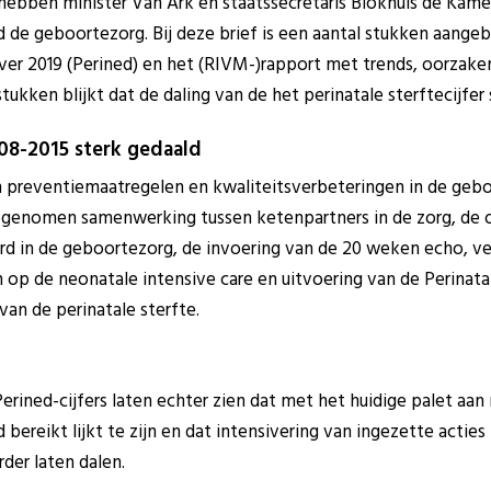
bben minister Van Ark en staatssecretaris Blokhuis de Kame
d de geboortezorg. Bij deze brief is een aantal stukken aang
 over 2019 (Perined) en het (RIVM-)rapport met trends, oorzak
stukken blijkt dat de daling van de het perinatale sterftecijfer
08-2015 sterk gedaald
en preventiemaatregelen en kwaliteitsverbeteringen in de geb
genomen samenwerking tussen ketenpartners in de zorg, de 
d in de geboortezorg, de invoering van de 20 weken echo, ve
op de neonatale intensive care en uitvoering van de Perinat
van de perinatale sterfte.
rined-cijfers laten echter zien dat met het huidige palet aan
ereikt lijkt te zijn en dat intensivering van ingezette acties 
rder laten dalen.