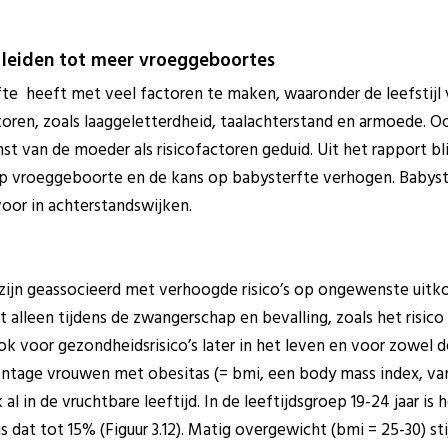
 leiden tot meer vroeggeboortes
te heeft met veel factoren te maken, waaronder de leefstijl 
oren, zoals laaggeletterdheid, taalachterstand en armoede. 
t van de moeder als risicofactoren geduid. Uit het rapport bl
o op vroeggeboorte en de kans op babysterfte verhogen. Baby
or in achterstandswijken.
zijn geassocieerd met verhoogde risico’s op ongewenste uit
 niet alleen tijdens de zwangerschap en bevalling, zoals het ris
ok voor gezondheidsrisico’s later in het leven en voor zowel d
centage vrouwen met obesitas (= bmi, een body mass index, va
 al in de vruchtbare leeftijd. In de leeftijdsgroep 19-24 jaar is
is dat tot 15% (Figuur 3.12). Matig overgewicht (bmi = 25-30) st