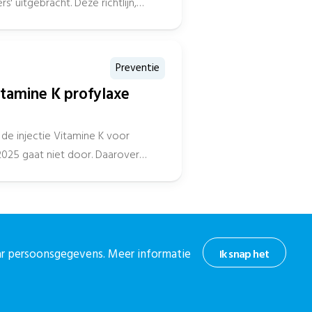
' uitgebracht. Deze richtlijn,
2010, is ontwikkeld in
Preventie
itamine K profylaxe
de injectie Vitamine K voor
2025 gaat niet door. Daarover
aar persoonsgegevens. Meer informatie
Ik snap het
hoogte
or onze nieuwsbrief.