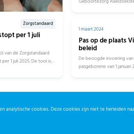
Geboortezorg Asielzoeksters
oorspronkelijk opgesteld in 
samenwerking...
Zorgstandaard
1 maart 2024
opt per 1 juli
Pas op de plaats V
beleid
ol van de Zorgstandaard
De beoogde invoering van 
er 1 juli 2025. De tool is
pasgeborene van 1 januari 
heeft staatssecretaris...
n analytische cookies. Deze cookies zijn niet te herleiden n
ontact
Blijf op de 
ontactpagina
Meld je aan vo