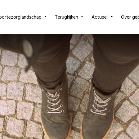
oortezorglandschap
Terugkijken
Actueel
Over ge