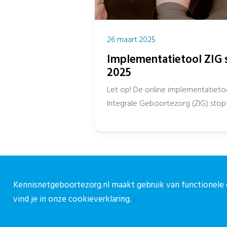
26 maart 2025
Implementatietool ZIG st
2025
Let op! De online implementatieto
Integrale Geboortezorg (ZIG) stopt p
verouderd...
Kennisnetgeboortezorg.nl maakt gebruik van functionele e
Over CPZ
C
vind je in onze
cookieverklaring.
Over ons
C