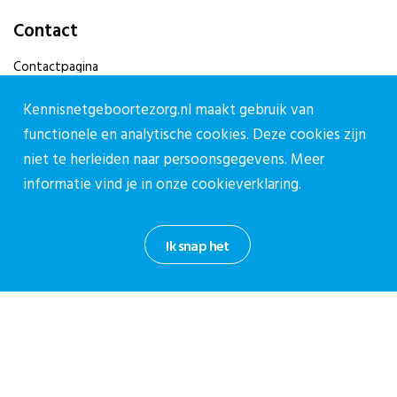
Contact
Contactpagina
030-27 39 786
Kennisnetgeboortezorg.nl maakt gebruik van
cpz@stichtingcpz.nl
functionele en analytische cookies. Deze cookies zijn
Mercatorlaan 1200, 3528 BL Utrecht
niet te herleiden naar persoonsgegevens. Meer
informatie vind je in onze
cookieverklaring.
Blijf op de hoogte
Meld je aan voor onze nieuwsbrief.
Ik snap het
Aanmelden nieuwsbrief