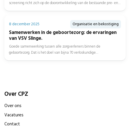
screening richt zich op de doorontwikkeling van de bestaande pre- en
neonatale...
8 december 2025
Organisatie en bekostiging
Samenwerken in de geboortezorg: de ervaringen
van VSV Slinge.
Goede samenwerking tussen alle zorgverleners binnen de
geboortezorg. Dat is het doel van bijna 70 verloskundige
samenwerkingsverbanden (VSV’s). Met ondersteuning...
Over CPZ
Over ons
Vacatures
Contact