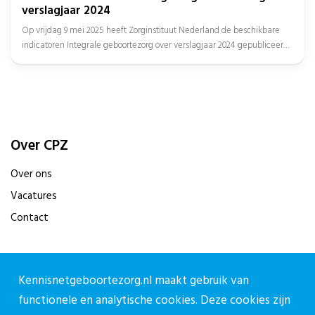
verslagjaar 2024
Op vrijdag 9 mei 2025 heeft Zorginstituut Nederland de beschikbare
indicatoren Integrale geboortezorg over verslagjaar 2024 gepubliceerd,
met daarbij de...
Over CPZ
Over ons
Vacatures
Contact
Contact
Kennisnetgeboortezorg.nl maakt gebruik van
Contactpagina
functionele en analytische cookies. Deze cookies zijn
030-27 39 786