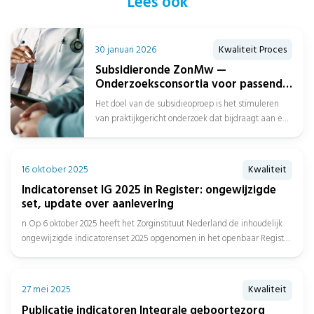
Lees ook
30 januari 2026
Kwaliteit Proces
Subsidieronde ZonMw —
Onderzoeksconsortia voor passend
zorgaanbod over de gehele
Het doel van de subsidieoproep is het stimuleren
zorgketen
van praktijkgericht onderzoek dat bijdraagt aan een
beter passend zorgaanbod over de...
16 oktober 2025
Kwaliteit
Indicatorenset IG 2025 in Register: ongewijzigde
set, update over aanlevering
n Op 6 oktober 2025 heeft het Zorginstituut Nederland de inhoudelijk
ongewijzigde indicatorenset 2025 opgenomen in het openbaar Register
en...
27 mei 2025
Kwaliteit
Publicatie indicatoren Integrale geboortezorg