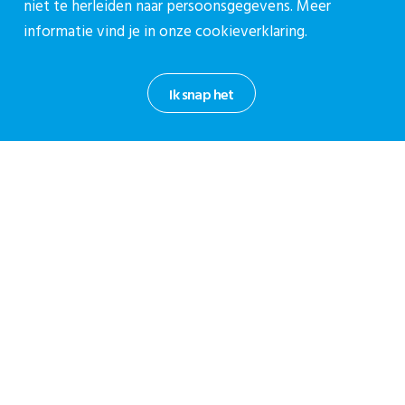
niet te herleiden naar persoonsgegevens. Meer
cpz@stichtingcpz.nl
informatie vind je in onze
cookieverklaring.
Mercatorlaan 1200, 3528 BL Utrecht
Blijf op de hoogte
Ik snap het
Meld je aan voor onze nieuwsbrief.
Aanmelden nieuwsbrief
Privacy reglement CPZ
Cookieverklaring
Informatiebeveiligingsbeleid
Disclaimer