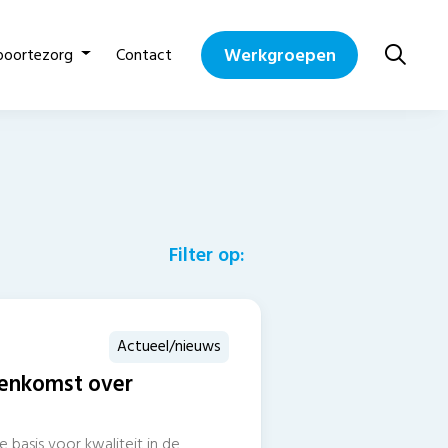
Werkgroepen
boortezorg
Contact
Filter op:
Actueel/nieuws
jeenkomst over
g
 basis voor kwaliteit in de