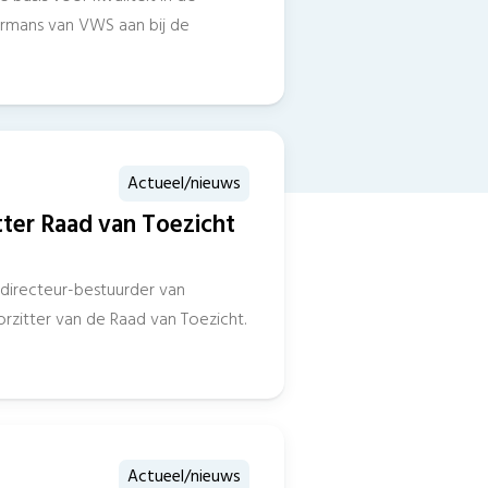
Hermans van VWS aan bij de
Actueel/nieuws
tter Raad van Toezicht
m directeur-bestuurder van
rzitter van de Raad van Toezicht.
Actueel/nieuws