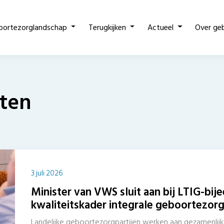
oortezorglandschap
Terugkijken
Actueel
Over ge
ten
3 juli 2026
Minister van VWS sluit aan bij LTIG-bi
kwaliteitskader integrale geboortezor
Landelijke geboortezorgpartijen werken aan gezamenlijke