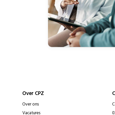
Over CPZ
C
Over ons
C
Vacatures
0