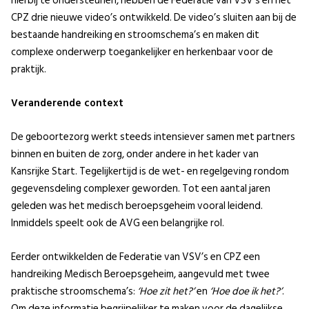
hierbij te ondersteunen, hebben de Federatie van VSV’s en het
CPZ drie nieuwe video’s ontwikkeld. De video’s sluiten aan bij de
bestaande handreiking en stroomschema’s en maken dit
complexe onderwerp toegankelijker en herkenbaar voor de
praktijk.
Veranderende context
De geboortezorg werkt steeds intensiever samen met partners
binnen en buiten de zorg, onder andere in het kader van
Kansrijke Start. Tegelijkertijd is de wet- en regelgeving rondom
gegevensdeling complexer geworden. Tot een aantal jaren
geleden was het medisch beroepsgeheim vooral leidend.
Inmiddels speelt ook de AVG een belangrijke rol.
Eerder ontwikkelden de Federatie van VSV’s en CPZ een
handreiking Medisch Beroepsgeheim, aangevuld met twee
praktische stroomschema’s:
‘Hoe zit het?’
en
‘Hoe doe ik het?’
.
Om deze informatie begrijpelijker te maken voor de dagelijkse