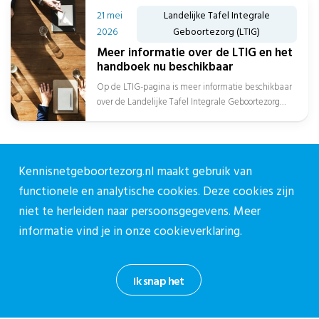
21 mei
Landelijke Tafel Integrale
2026
Geboortezorg (LTIG)
Meer informatie over de LTIG en het
handboek nu beschikbaar
Op de LTIG-pagina is meer informatie beschikbaar
over de Landelijke Tafel Integrale Geboortezorg
(LTIG). De LTIG is het landelijke overleg waarin...
Kennisnetgeboortezorg.nl maakt gebruik van
functionele en analytische cookies. Deze cookies zijn
Over CPZ
niet te herleiden naar persoonsgegevens. Meer
informatie vind je in onze
cookieverklaring.
Over ons
Vacatures
Contact
Ik snap het
Contact