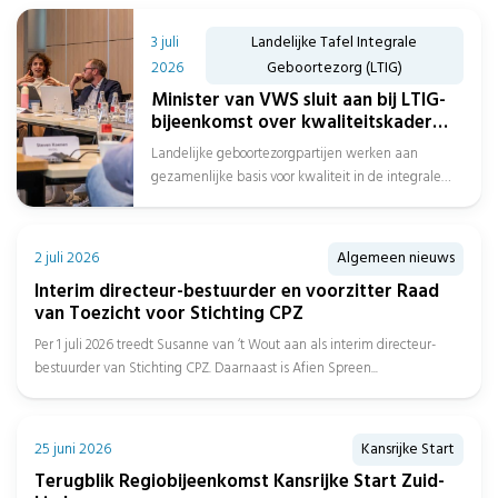
3 juli
Landelijke Tafel Integrale
2026
Geboortezorg (LTIG)
Minister van VWS sluit aan bij LTIG-
bijeenkomst over kwaliteitskader
integrale geboortezorg
Landelijke geboortezorgpartijen werken aan
gezamenlijke basis voor kwaliteit in de integrale
geboortezorg Op 1 juli sloot minister Sophie
Hermans van...
2 juli 2026
Algemeen nieuws
Interim directeur-bestuurder en voorzitter Raad
van Toezicht voor Stichting CPZ
Per 1 juli 2026 treedt Susanne van ‘t Wout aan als interim directeur-
bestuurder van Stichting CPZ. Daarnaast is Afien Spreen...
25 juni 2026
Kansrijke Start
Terugblik Regiobijeenkomst Kansrijke Start Zuid-